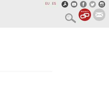
EU
ES