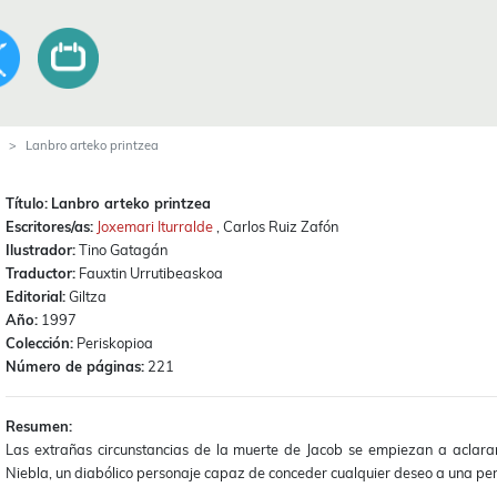
Lanbro arteko printzea
Título:
Lanbro arteko printzea
Escritores/as:
Joxemari Iturralde
, Carlos Ruiz Zafón
Ilustrador:
Tino Gatagán
Traductor:
Fauxtin Urrutibeaskoa
Editorial:
Giltza
Año:
1997
Colección:
Periskopioa
Número de páginas:
221
Resumen:
Las extrañas circunstancias de la muerte de Jacob se empiezan a aclarar 
Niebla, un diabólico personaje capaz de conceder cualquier deseo a una pers