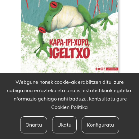
Webgune honek cookie-ak erabiltzen ditu, zure
nabigazioa errazteko eta analisi estatistikoak egiteko.
Informazio gehiago nahi baduzu, kontsultatu gure
Cookien Politika
Onartu
Ukatu
Konfiguratu
Babesleak eta lege oharra