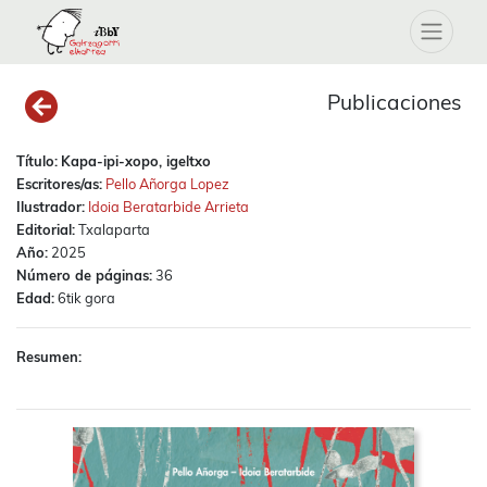
Publicaciones
Título:
Kapa-ipi-xopo, igeltxo
Escritores/as:
Pello Añorga Lopez
Ilustrador:
Idoia Beratarbide Arrieta
Editorial:
Txalaparta
Año:
2025
Número de páginas:
36
Edad:
6tik gora
Resumen: