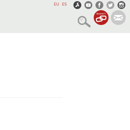
EU
ES