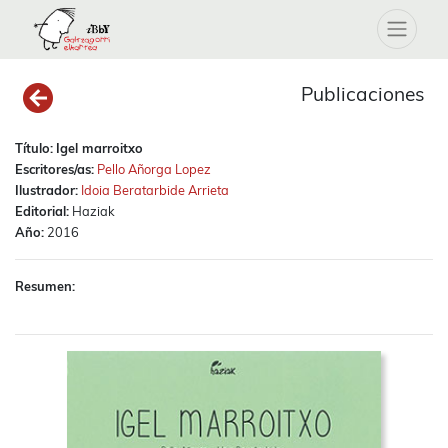
Publicaciones
Título:
Igel marroitxo
Escritores/as:
Pello Añorga Lopez
Ilustrador:
Idoia Beratarbide Arrieta
Editorial:
Haziak
Año:
2016
Resumen: