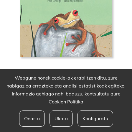
Webgune honek cookie-ak erabiltzen ditu, zure
nabigazioa errazteko eta analisi estatistikoak egiteko.
Informazio gehiago nahi baduzu, kontsultatu gure
Cookien Politika
Onartu
Ukatu
Konfiguratu
Babesleak eta lege oharra