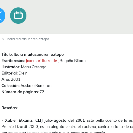
Ibaia maitasunaren oztopo
Título:
Ibaia maitasunaren oztopo
Escritores/as:
Joxemari Iturralde
, Begoña Bilbao
Ilustrador:
Manu Orteaga
Editorial:
Erein
Año:
2001
Colección:
Auskalo Bumeran
Número de páginas:
72
Reseñas:
- Xabier Etxaniz, CLIJ julio-agosto del 2001
Este bello cuento de la e
Premio Lizardi 2000, es un alegato contra el racismo, contra la falta de 
personas, escrito con un lenguaje que a veces roza la poesía.