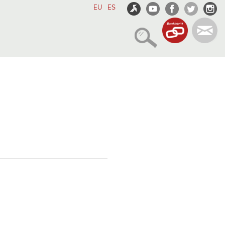
EU
ES