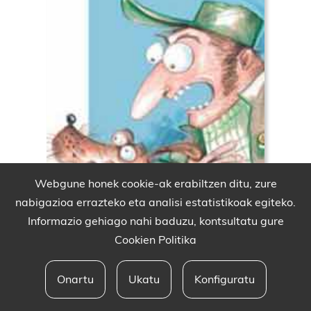
Webgune honek cookie-ak erabiltzen ditu, zure
nabigazioa errazteko eta analisi estatistikoak egiteko.
Informazio gehiago nahi baduzu, kontsultatu gure
Cookien Politika
Onartu
Ukatu
Konfiguratu
Babesleak eta lege oharra