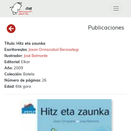
Publicaciones
Título:
Hitz eta zaunka
Escritores/as:
Joxan Ormazabal Berasategi
Ilustrador:
José Belmonte
Editorial:
Elkar
Año:
2009
Colección:
Batela
Número de páginas:
26
Edad:
6tik gora