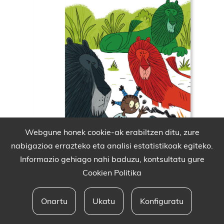
Webgune honek cookie-ak erabiltzen ditu, zure
nabigazioa errazteko eta analisi estatistikoak egiteko.
Informazio gehiago nahi baduzu, kontsultatu gure
Cookien Politika
Onartu
Ukatu
Konfiguratu
Babesleak eta lege oharra