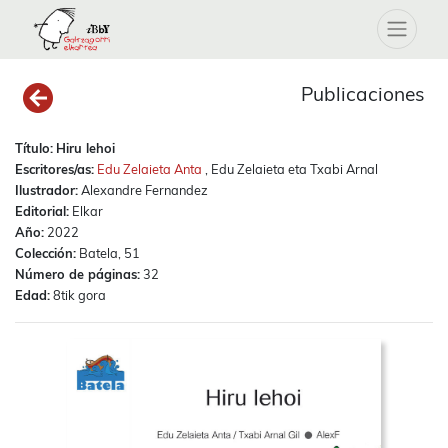
Publicaciones
Título:
Hiru lehoi
Escritores/as:
Edu Zelaieta Anta
, Edu Zelaieta eta Txabi Arnal
Ilustrador:
Alexandre Fernandez
Editorial:
Elkar
Año:
2022
Colección:
Batela, 51
Número de páginas:
32
Edad:
8tik gora