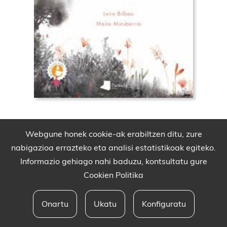
Webgune honek cookie-ak erabiltzen ditu, zure
nabigazioa errazteko eta analisi estatistikoak egiteko.
Informazio gehiago nahi baduzu, kontsultatu gure
Cookien Politika
Onartu
Ukatu
Konfiguratu
Babesleak eta lege oharra