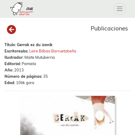
Publicaciones
Título:
Gerrak ez du izenik
Escritores/as:
Leire Bilbao Barruetabeña
Ilustrador:
Maite Mutuberria
Editorial:
Pamiela
Año:
2013
Número de páginas:
35
Edad:
10tik gora