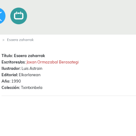
Esaera zaharrak
Título:
Esaera zaharrak
Escritores/as:
Joxan Ormazabal Berasategi
Ilustrador:
Luis Astrain
Editorial:
Elkarlanean
Año:
1990
Colección:
Txintxinbela