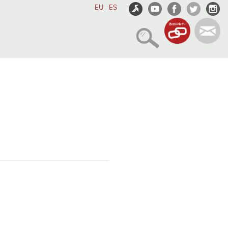
EU
ES