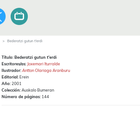
Bederatzi gutun t'erdi
Título:
Bederatzi gutun t'erdi
Escritores/as:
Joxemari Iturralde
Ilustrador:
Antton Olariaga Aranburu
Editorial:
Erein
Año:
2001
Colección:
Auskalo Bumeran
Número de páginas:
144