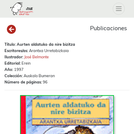
Publicaciones
Título:
Aurten aldatuko da nire bizitza
Escritores/as:
Arantxa Urretabizkaia
Ilustrador:
José Belmonte
Editorial:
Erein
Año:
1997
Colección:
Auskalo Bumeran
Número de páginas:
96