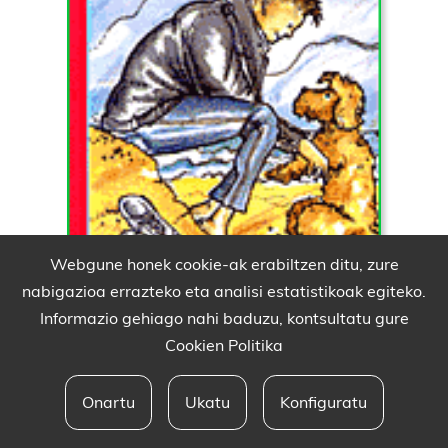
Webgune honek cookie-ak erabiltzen ditu, zure
nabigazioa errazteko eta analisi estatistikoak egiteko.
Informazio gehiago nahi baduzu, kontsultatu gure
Cookien Politika
Onartu
Ukatu
Konfiguratu
Babesleak eta lege oharra