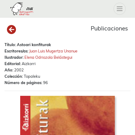
Publicaciones
Título:
Astoari konfiturak
Escritores/as:
Juan Luis Mugertza Unanue
Ilustrador:
Elena Odriozola Belástegui
Editorial:
Aizkorri
Año:
2002
Colección:
Topaleku
Número de páginas:
96