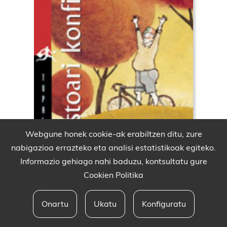
Webgune honek cookie-ak erabiltzen ditu, zure
nabigazioa errazteko eta analisi estatistikoak egiteko.
Informazio gehiago nahi baduzu, kontsultatu gure
Cookien Politika
Onartu
Ukatu
Konfiguratu
Babesleak eta lege oharra