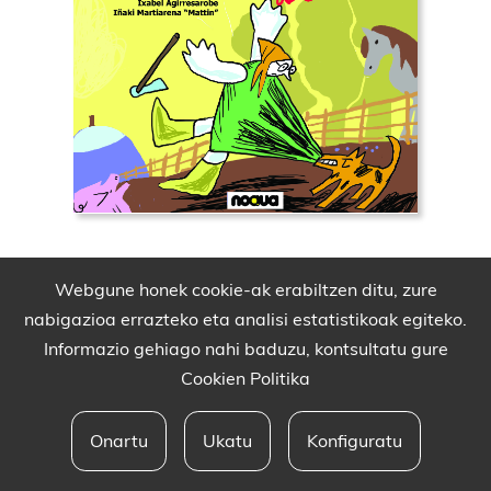
Webgune honek cookie-ak erabiltzen ditu, zure
nabigazioa errazteko eta analisi estatistikoak egiteko.
Informazio gehiago nahi baduzu, kontsultatu gure
Cookien Politika
Onartu
Ukatu
Konfiguratu
Babesleak eta lege oharra