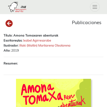
Publicaciones
Título:
Amona Tomaxaren abenturak
Escritores/as:
Ixabel Agirresarobe
Ilustrador:
Iñaki (Mattin) Martiarena Otxotorena
Año:
2019
Resumen: