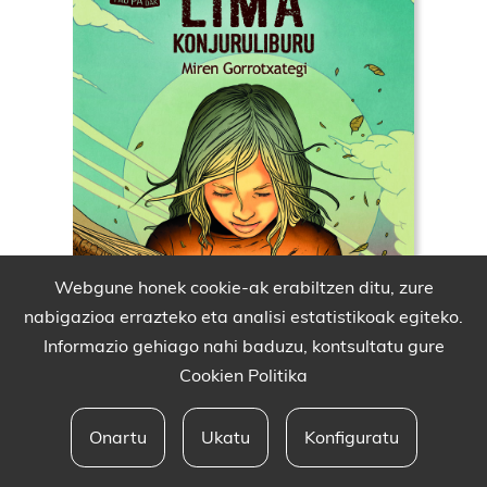
Webgune honek cookie-ak erabiltzen ditu, zure
nabigazioa errazteko eta analisi estatistikoak egiteko.
Informazio gehiago nahi baduzu, kontsultatu gure
Cookien Politika
Onartu
Ukatu
Konfiguratu
Babesleak eta lege oharra