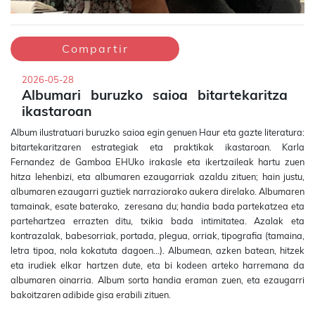
Compartir
2026-05-28
Albumari buruzko saioa bitartekaritza
ikastaroan
Album ilustratuari buruzko saioa egin genuen Haur eta gazte literatura:
bitartekaritzaren estrategiak eta praktikak ikastaroan. Karla
Fernandez de Gamboa EHUko irakasle eta ikertzaileak hartu zuen
hitza lehenbizi, eta albumaren ezaugarriak azaldu zituen; hain justu,
albumaren ezaugarri guztiek narraziorako aukera direlako. Albumaren
tamainak, esate baterako, zeresana du; handia bada partekatzea eta
partehartzea errazten ditu, txikia bada intimitatea. Azalak eta
kontrazalak, babesorriak, portada, plegua, orriak, tipografia (tamaina,
letra tipoa, nola kokatuta dagoen...). Albumean, azken batean, hitzek
eta irudiek elkar hartzen dute, eta bi kodeen arteko harremana da
albumaren oinarria. Album sorta handia eraman zuen, eta ezaugarri
bakoitzaren adibide gisa erabili zituen.