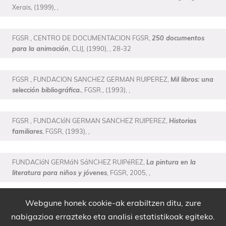
Xerais, (1999), ,
FGSR , CENTRO DE DOCUMENTACION FGSR,
250 documentos
para la animación
, CLIJ, (1990), , 28-32
FGSR , FUNDACION SANCHEZ GERMAN RUIPEREZ,
Mil libros: una
selección bibliográfica.
, FGSR., (1993), ,
FGSR , FUNDACIóN GERMAN SANCHEZ RUIPEREZ,
Historias
familiares
, FGSR, (1993), ,
FUNDACIóN GERMáN SáNCHEZ RUIPéREZ,
La pintura en la
literatura para niños y jóvenes
, FGSR, 2005, ,
Webgune honek cookie-ak erabiltzen ditu, zure
FUNDACIóN GERMáN SáNCHEZ RUIPéREZ,
Los miedos infantiles
en la literatura para niños
, FGSR, 2006, ,
nabigazioa errazteko eta analisi estatistikoak egiteko.