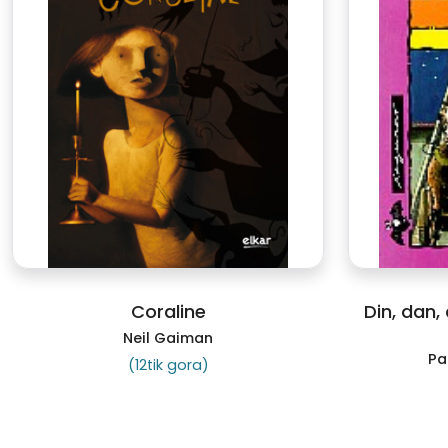
Coraline
Din, dan,
Neil Gaiman
Pa
(12tik gora)