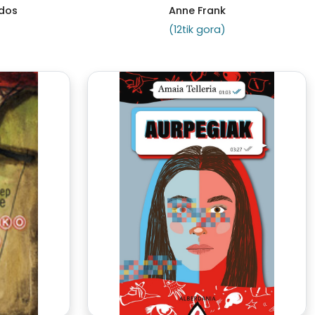
ldos
Anne Frank
(12tik gora)