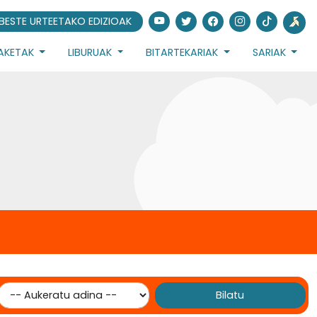
BESTE URTEETAKO EDIZIOAK
IAKETAK
LIBURUAK
BITARTEKARIAK
SARIAK
Bilatu