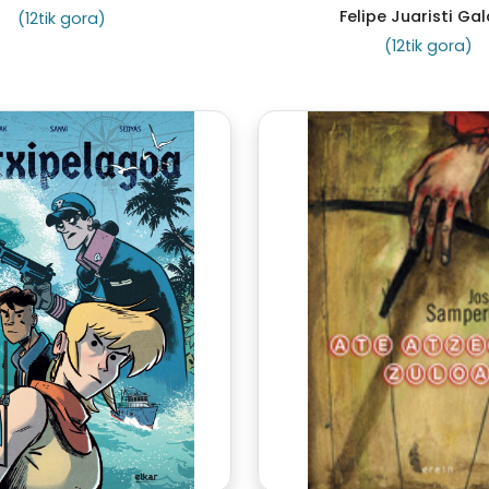
Felipe Juaristi Ga
(12tik gora)
(12tik gora)