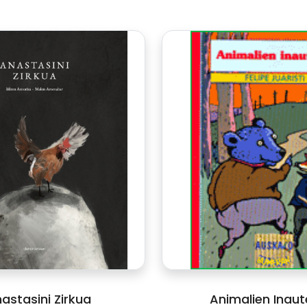
astasini Zirkua
Animalien Inaut