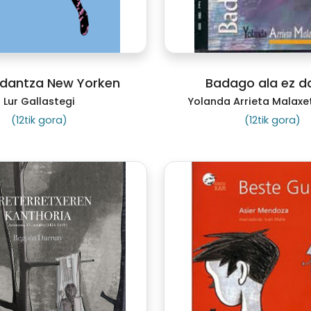
 dantza New Yorken
Badago ala ez d
Lur Gallastegi
Yolanda Arrieta Malaxe
(12tik gora)
(12tik gora)