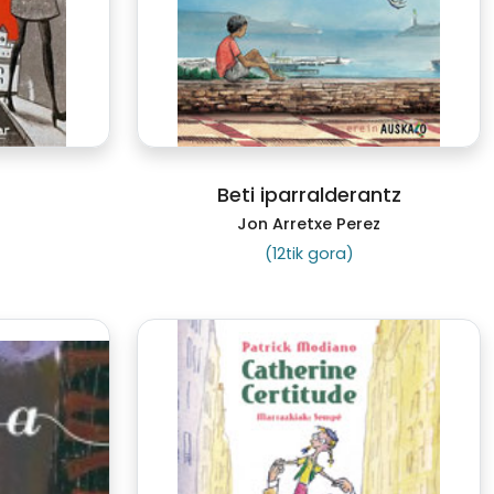
Beti iparralderantz
Jon Arretxe Perez
(12tik gora)