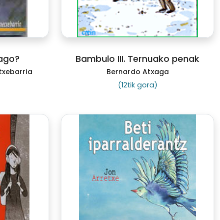
ago?
Bambulo III. Ternuako penak
txebarria
Bernardo Atxaga
(12tik gora)