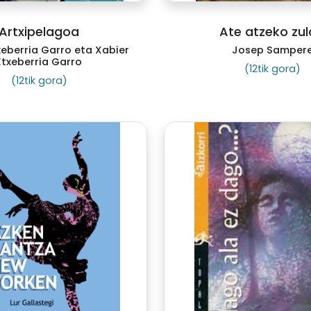
Artxipelagoa
Ate atzeko zu
xeberria Garro eta Xabier
Josep Samper
Etxeberria Garro
(12tik gora)
(12tik gora)