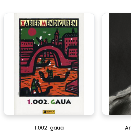
1.002. gaua
An