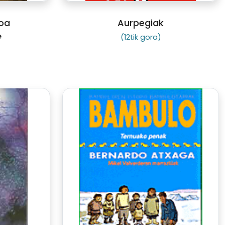
loa
Aurpegiak
e
(12tik gora)