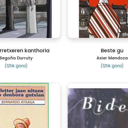
rretxeren kanthoria
Beste gu
Begoña Durruty
Asier Mendoza
(12tik gora)
(12tik gora)