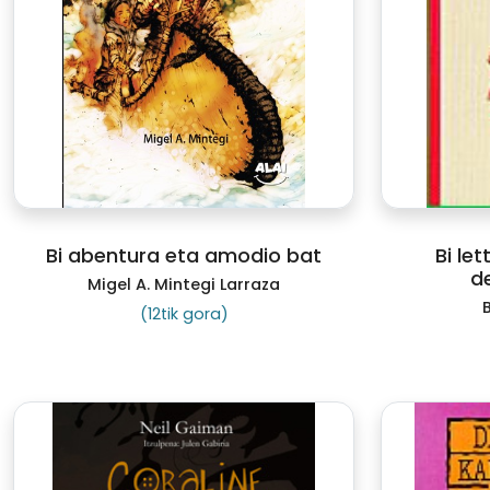
Bi abentura eta amodio bat
Bi le
d
Migel A. Mintegi Larraza
(12tik gora)