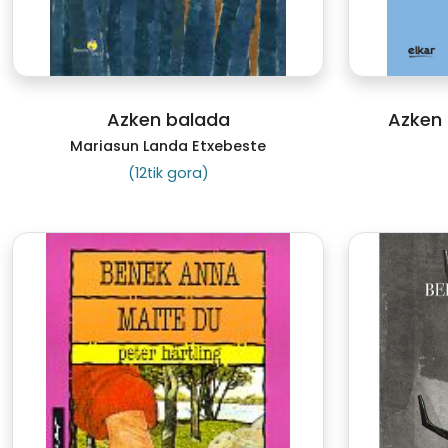
Azken balada
Azken
Mariasun Landa Etxebeste
(12tik gora)