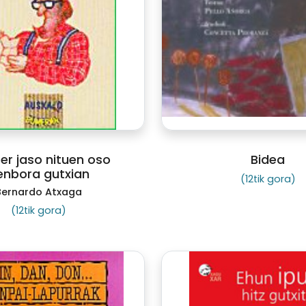
tter jaso nituen oso
Bidea
enbora gutxian
(12tik gora)
Bernardo Atxaga
(12tik gora)