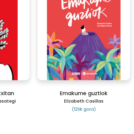
txitan
Emakume guztiok
asategi
Elizabeth Casillas
(12tik gora)