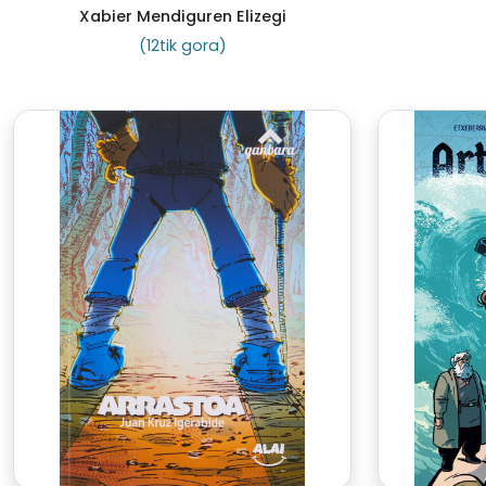
Xabier Mendiguren Elizegi
(12tik gora)