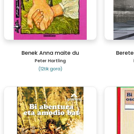
Benek Anna maite du
Berete
Peter Hartling
(12tik gora)