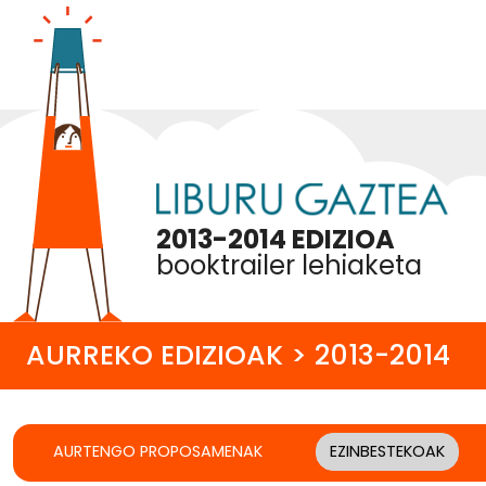
2013-2014 EDIZIOA
booktrailer lehiaketa
AURREKO EDIZIOAK > 2013-2014
AURTENGO PROPOSAMENAK
EZINBESTEKOAK