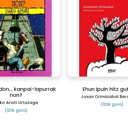
 don... kanpai-lapurrak
Ehun ipuin hitz gu
non?
Joxan Ormazabal Ber
ko Aristi Urtuzaga
(12tik gora)
(12tik gora)