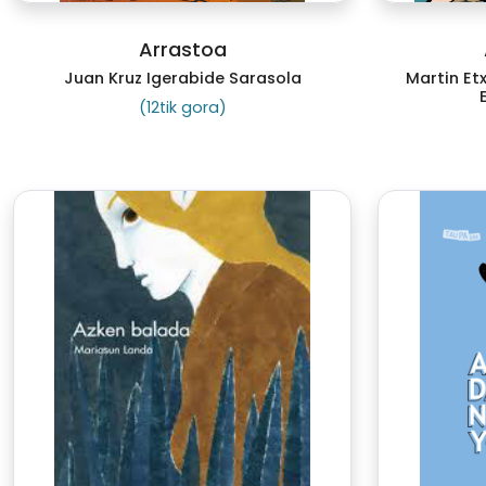
Arrastoa
Juan Kruz Igerabide Sarasola
Martin Et
(12tik gora)