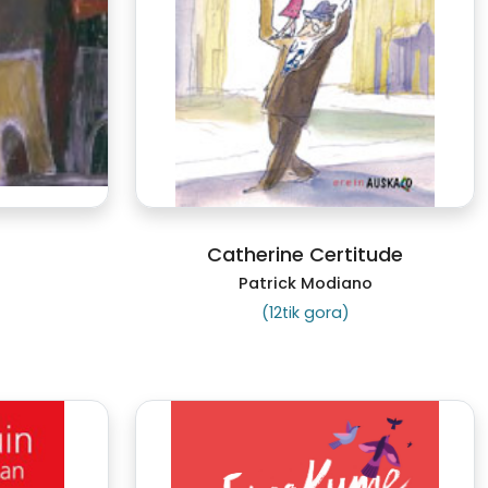
Catherine Certitude
Patrick Modiano
(12tik gora)