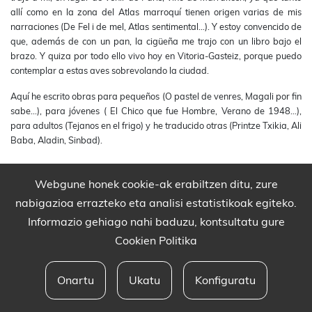
allí como en la zona del Atlas marroquí tienen origen varias de mis
narraciones (De Fel i de mel, Atlas sentimental...). Y estoy convencido de
que, además de con un pan, la cigüeña me trajo con un libro bajo el
brazo. Y quiza por todo ello vivo hoy en Vitoria-Gasteiz, porque puedo
contemplar a estas aves sobrevolando la ciudad.
Aquí he escrito obras para pequeños (O pastel de venres, Magali por fin
sabe...), para jóvenes ( El Chico que fue Hombre, Verano de 1948...),
para adultos (Tejanos en el frigo) y he traducido otras (Printze Txikia, Ali
Baba, Aladin, Sinbad).
Webgune honek cookie-ak erabiltzen ditu, zure
nabigazioa errazteko eta analisi estatistikoak egiteko.
Informazio gehiago nahi baduzu, kontsultatu gure
Cookien Politika
Onartu
Ukatu
Konfiguratu
Babesleak eta lege oharra