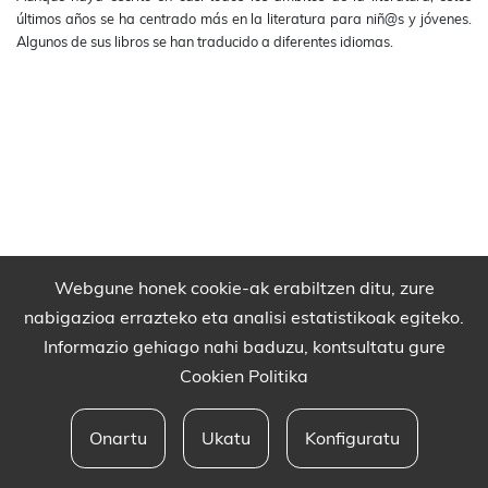
últimos años se ha centrado más en la literatura para niñ@s y jóvenes.
Algunos de sus libros se han traducido a diferentes idiomas.
Webgune honek cookie-ak erabiltzen ditu, zure
nabigazioa errazteko eta analisi estatistikoak egiteko.
Informazio gehiago nahi baduzu, kontsultatu gure
Cookien Politika
Onartu
Ukatu
Konfiguratu
Babesleak eta lege oharra