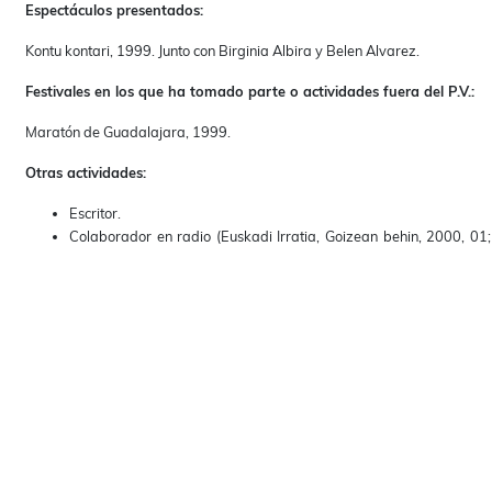
Espectáculos presentados:
Kontu kontari, 1999. Junto con Birginia Albira y Belen Alvarez.
Festivales en los que ha tomado parte o actividades fuera del P.V.:
Maratón de Guadalajara, 1999.
Otras actividades:
Escritor.
Colaborador en radio (Euskadi Irratia, Goizean behin, 2000, 01;
Irratia).
Premios: Concurso de teatro infantil de CFN, 1999 y 2000.
Cocinero amateur.
Sociólogo amateur.
Vinicultor en la bodega de Mañeru, 1998, 1999, 2000, 2001.
Biografía:
Cuentos dramatizados contados a solas o en grupo para público adulto.