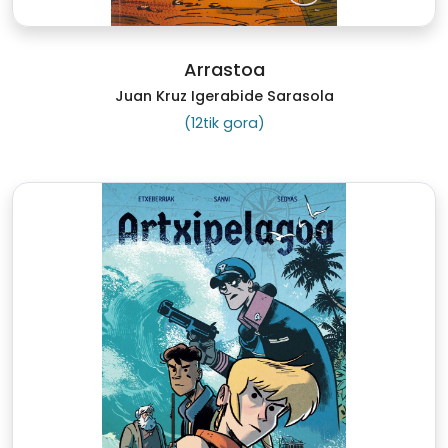
Arrastoa
Juan Kruz Igerabide Sarasola
(12tik gora)