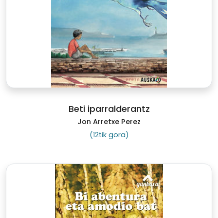
Beti iparralderantz
Jon Arretxe Perez
(12tik gora)