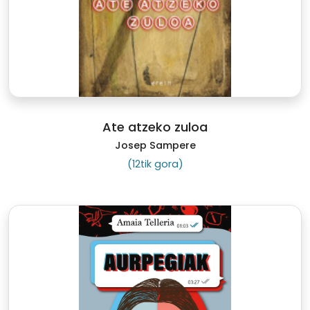
Ate atzeko zuloa
Josep Sampere
(12tik gora)