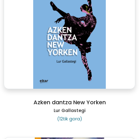
Azken dantza New Yorken
Lur Gallastegi
(12tik gora)