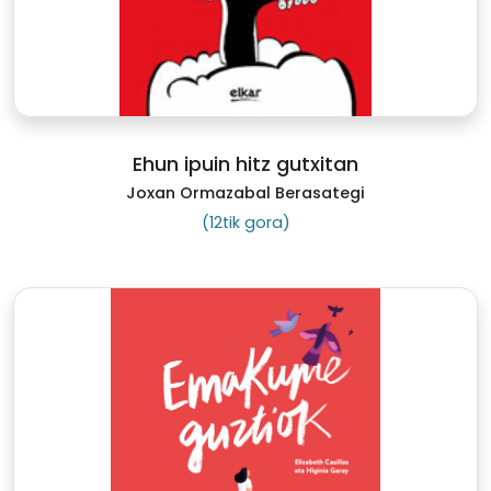
Ehun ipuin hitz gutxitan
Joxan Ormazabal Berasategi
(12tik gora)