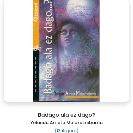
Badago ala ez dago?
Yolanda Arrieta Malaxetxebarria
(12tik gora)