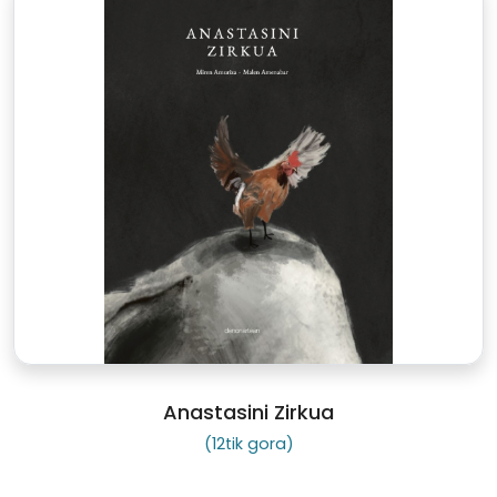
Anastasini Zirkua
(12tik gora)