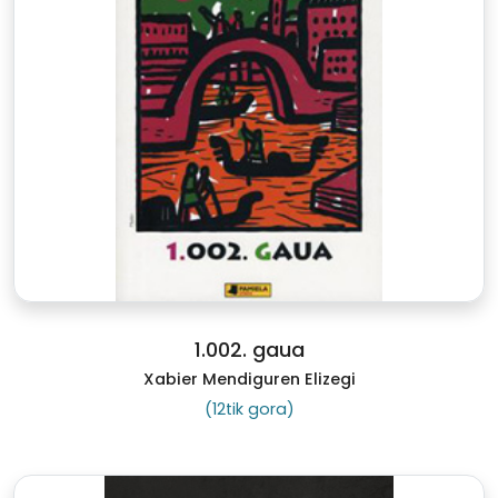
1.002. gaua
Xabier Mendiguren Elizegi
(12tik gora)