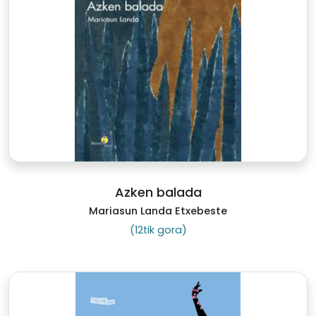
Azken balada
Mariasun Landa Etxebeste
(12tik gora)