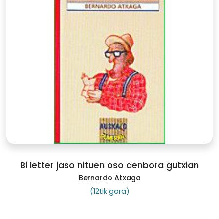
Bi letter jaso nituen oso denbora gutxian
Bernardo Atxaga
(12tik gora)