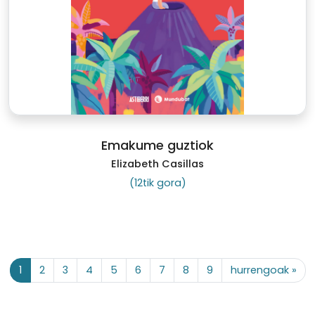
Emakume guztiok
Elizabeth Casillas
(12tik gora)
1
2
3
4
5
6
7
8
9
hurrengoak »