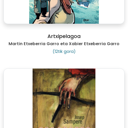
Artxipelagoa
Martin Etxeberria Garro eta Xabier Etxeberria Garro
(12tik gora)