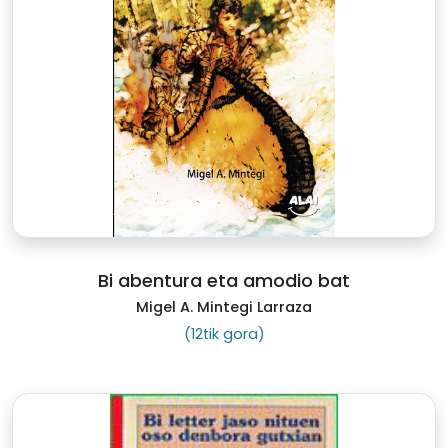
Bi abentura eta amodio bat
Migel A. Mintegi Larraza
(12tik gora)