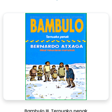
Bambulo III. Ternuako penak