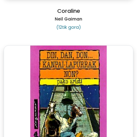
Coraline
Neil Gaiman
(12tik gora)