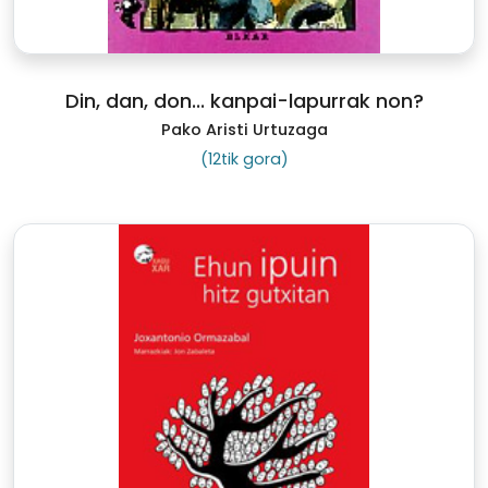
Din, dan, don... kanpai-lapurrak non?
Pako Aristi Urtuzaga
(12tik gora)