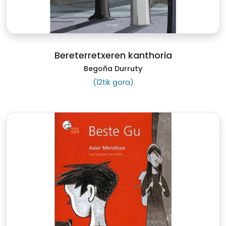
Bereterretxeren kanthoria
Begoña Durruty
(12tik gora)