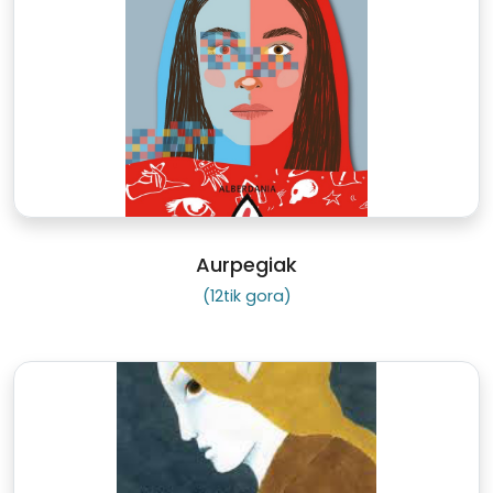
Aurpegiak
(12tik gora)