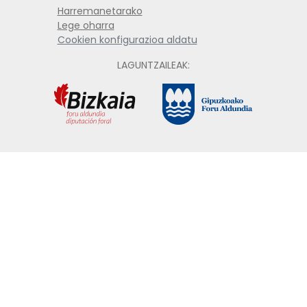
Harremanetarako
Lege oharra
Cookien konfigurazioa aldatu
LAGUNTZAILEAK: