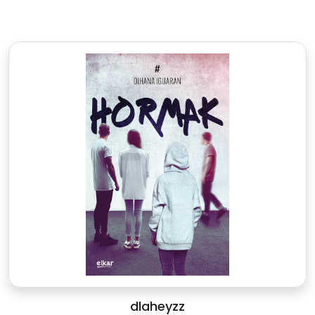
dlaheyzz