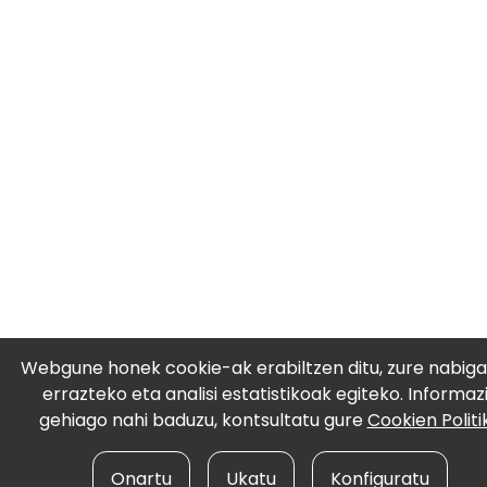
Webgune honek cookie-ak erabiltzen ditu, zure nabiga
errazteko eta analisi estatistikoak egiteko. Informaz
gehiago nahi baduzu, kontsultatu gure
Cookien Politi
Onartu
Ukatu
Konfiguratu