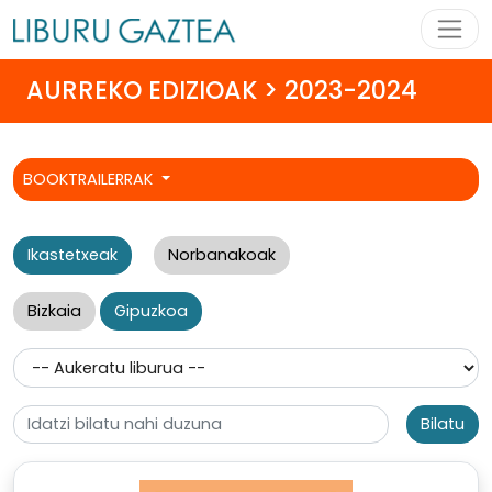
AURREKO EDIZIOAK > 2023-2024
BOOKTRAILERRAK
Ikastetxeak
Norbanakoak
Bizkaia
Gipuzkoa
Bilatu