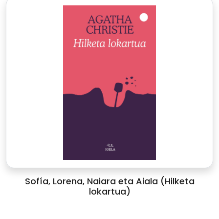
Sofía, Lorena, Naiara eta Aiala (Hilketa
lokartua)