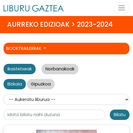
AURREKO EDIZIOAK > 2023-2024
BOOKTRAILERRAK
Ikastetxeak
Norbanakoak
Bizkaia
Gipuzkoa
Bilatu