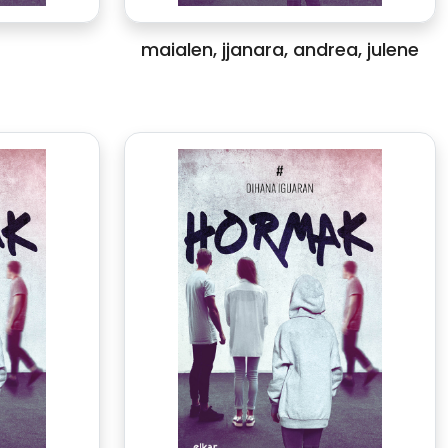
maialen, jjanara, andrea, julene