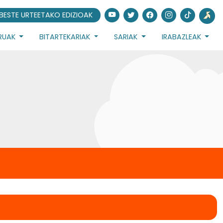
BESTE URTEETAKO EDIZIOAK
URUAK
BITARTEKARIAK
SARIAK
IRABAZLEAK