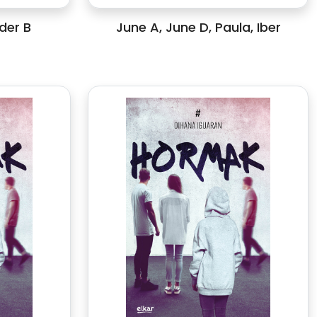
der B
June A, June D, Paula, Iber