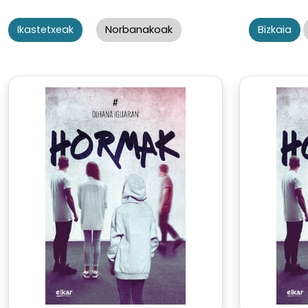
Ikastetxeak
Norbanakoak
Bizkaia