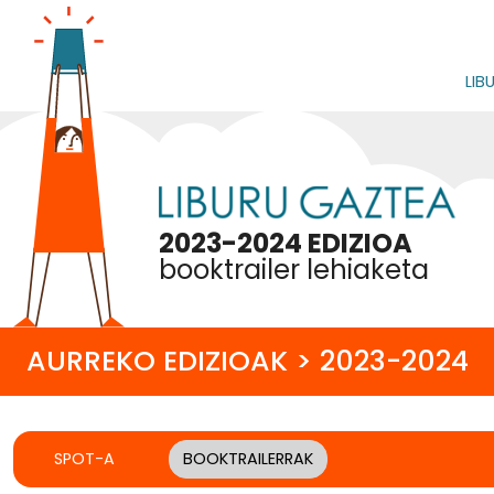
LIB
2023-2024 EDIZIOA
booktrailer lehiaketa
AURREKO EDIZIOAK > 2023-2024
SPOT-A
BOOKTRAILERRAK