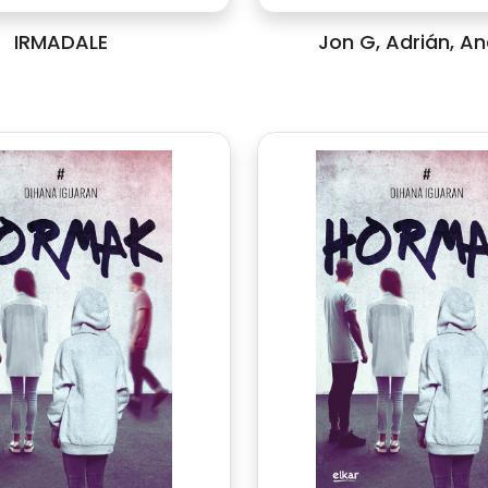
IRMADALE
Jon G, Adrián, An