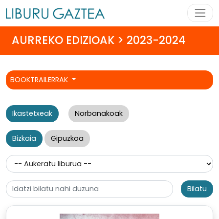
AURREKO EDIZIOAK > 2023-2024
BOOKTRAILERRAK
Ikastetxeak
Norbanakoak
Bizkaia
Gipuzkoa
Bilatu