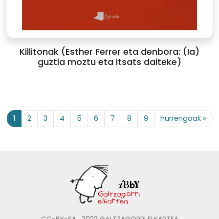
Killitonak (Esther Ferrer eta denbora: (Ia)
guztia moztu eta itsats daiteke)
1
2
3
4
5
6
7
8
9
hurrengoak »