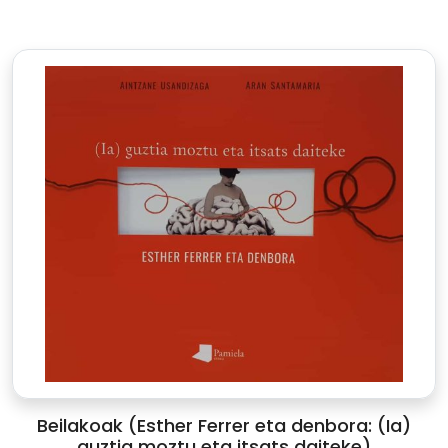
Beilakoak (Esther Ferrer eta denbora: (Ia)
guztia moztu eta itsats daiteke)