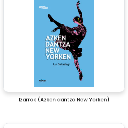
Izarrak (Azken dantza New Yorken)