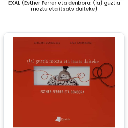
EXAL (Esther Ferrer eta denbora: (Ia) guztia
moztu eta itsats daiteke)