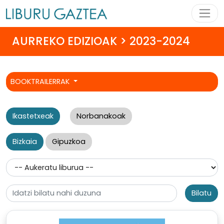
AURREKO EDIZIOAK > 2023-2024
BOOKTRAILERRAK
Ikastetxeak
Norbanakoak
Bizkaia
Gipuzkoa
Bilatu