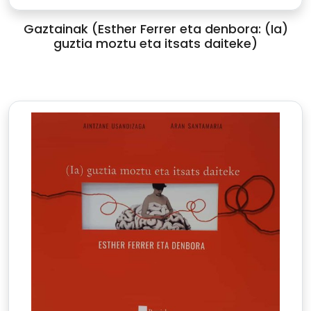
Gaztainak (Esther Ferrer eta denbora: (Ia)
guztia moztu eta itsats daiteke)