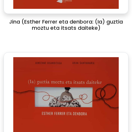
Jina (Esther Ferrer eta denbora: (Ia) guztia
moztu eta itsats daiteke)