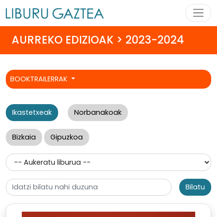
AURREKO EDIZIOAK > 2023-2024
BOOKTRAILERRAK
Ikastetxeak
Norbanakoak
Bizkaia
Gipuzkoa
Bilatu