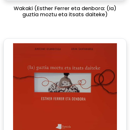
Wakaki (Esther Ferrer eta denbora: (Ia)
guztia moztu eta itsats daiteke)