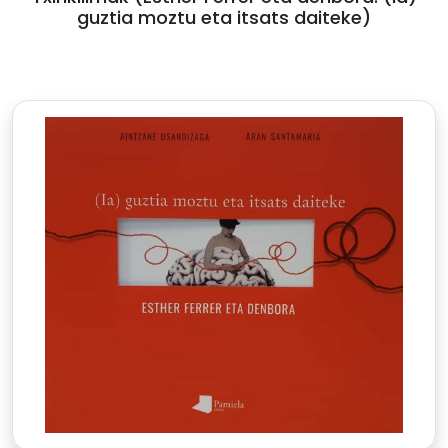
guztia moztu eta itsats daiteke)