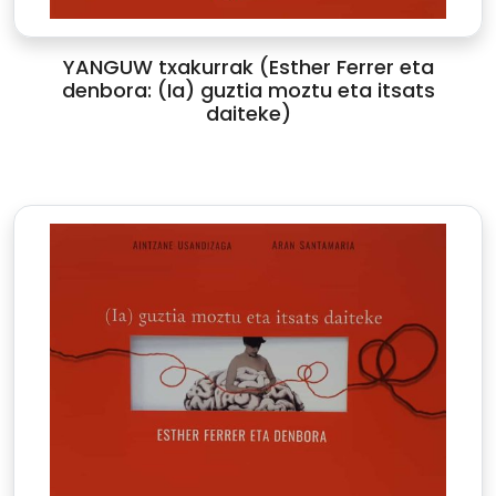
YANGUW txakurrak (Esther Ferrer eta
denbora: (Ia) guztia moztu eta itsats
daiteke)