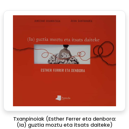
Txanpinoiak (Esther Ferrer eta denbora:
(Ia) guztia moztu eta itsats daiteke)