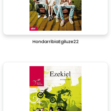
HondarribiaEgiluze22