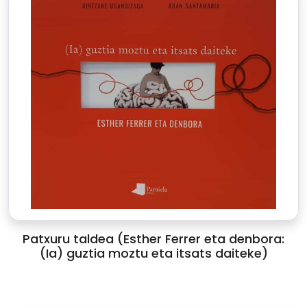
Patxuru taldea (Esther Ferrer eta denbora:
(Ia) guztia moztu eta itsats daiteke)