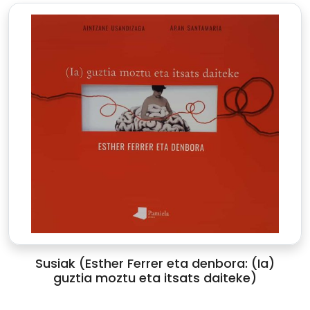
Susiak (Esther Ferrer eta denbora: (Ia)
guztia moztu eta itsats daiteke)