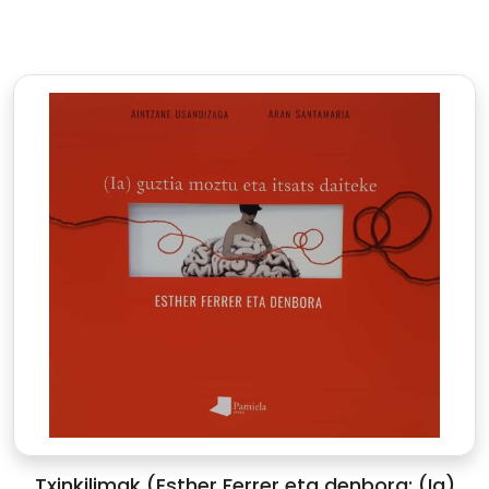
Txinkilimak (Esther Ferrer eta denbora: (Ia)