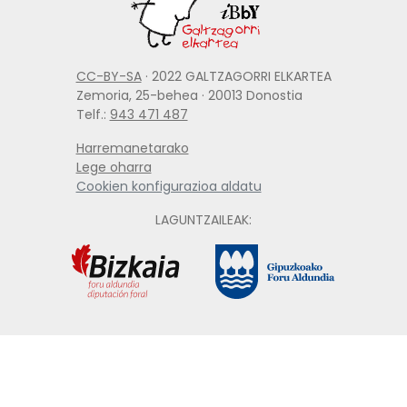
CC-BY-SA
· 2022 GALTZAGORRI ELKARTEA
Zemoria, 25-behea · 20013 Donostia
Telf.:
943 471 487
Harremanetarako
Lege oharra
Cookien konfigurazioa aldatu
LAGUNTZAILEAK: