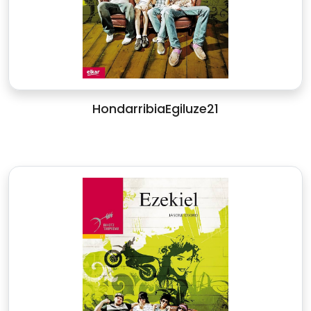
HondarribiaEgiluze21