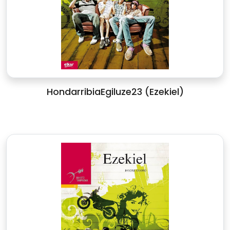
HondarribiaEgiluze23 (Ezekiel)