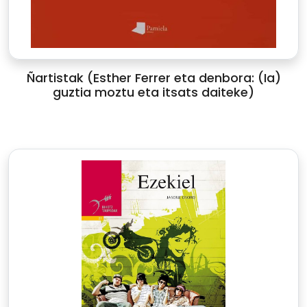
Ñartistak (Esther Ferrer eta denbora: (Ia)
guztia moztu eta itsats daiteke)