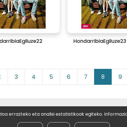
arribiaEgiluze22
HondarribiaEgiluze23 
2
3
4
5
6
7
8
9
ELKARTEA
oa errazteko eta analisi estatistikoak egiteko. Informazi
stia