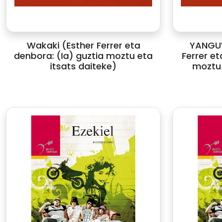
Wakaki (Esther Ferrer eta
YANGUW
denbora: (Ia) guztia moztu eta
Ferrer et
itsats daiteke)
moztu 