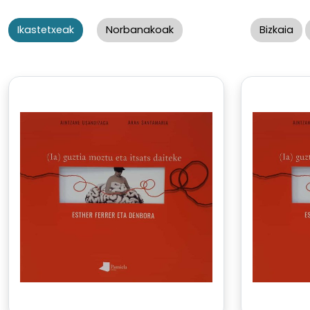
Ikastetxeak
Norbanakoak
Bizkaia