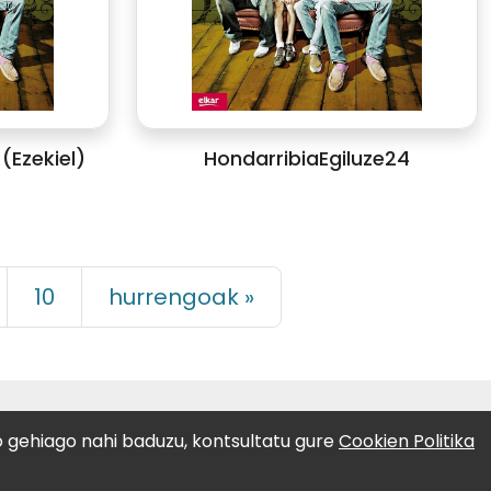
(Ezekiel)
HondarribiaEgiluze24
10
hurrengoak »
LAGUNTZAILEAK:
o gehiago nahi baduzu, kontsultatu gure
Cookien Politika