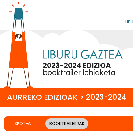
LIB
2023-2024 EDIZIOA
booktrailer lehiaketa
AURREKO EDIZIOAK > 2023-2024
SPOT-A
BOOKTRAILERRAK