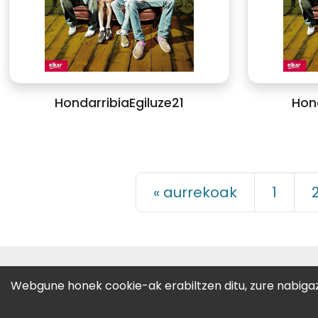
HondarribiaEgiluze21
Hond
« aurrekoak
1
CC-BY-SA
· 2022 GALTZAGORRI 
Webgune honek cookie-ak erabiltzen ditu, zure nabigazi
Zemoria, 25-behea · 20013 Dono
Telf.:
943 471 487