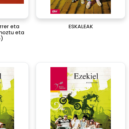
rrer eta
ESKALEAK
moztu eta
e)