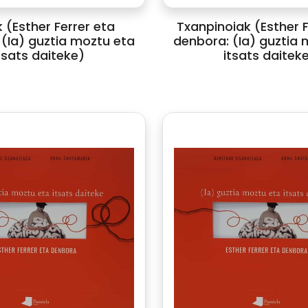
 (Esther Ferrer eta
Txanpinoiak (Esther F
(Ia) guztia moztu eta
denbora: (Ia) guztia 
tsats daiteke)
itsats daitek