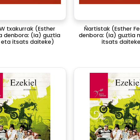
 txakurrak (Esther
Ñartistak (Esther Fe
a denbora: (Ia) guztia
denbora: (Ia) guztia 
eta itsats daiteke)
itsats daitek