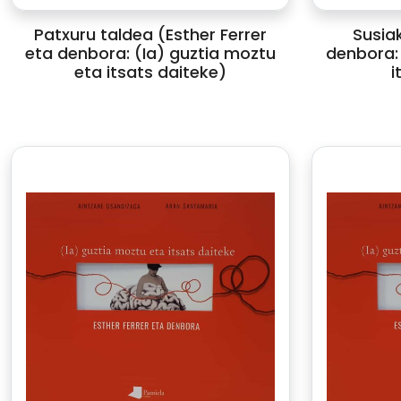
Patxuru taldea (Esther Ferrer
Susiak
eta denbora: (Ia) guztia moztu
denbora: 
eta itsats daiteke)
i