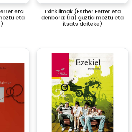
errer eta
Txinkilimak (Esther Ferrer eta
moztu eta
denbora: (Ia) guztia moztu eta
e)
itsats daiteke)