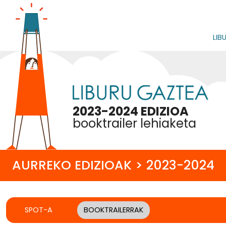
LIB
2023-2024 EDIZIOA
booktrailer lehiaketa
AURREKO EDIZIOAK > 2023-2024
SPOT-A
BOOKTRAILERRAK