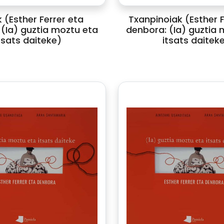
 (Esther Ferrer eta
Txanpinoiak (Esther F
(Ia) guztia moztu eta
denbora: (Ia) guztia 
tsats daiteke)
itsats daitek