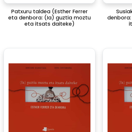
Patxuru taldea (Esther Ferrer
Susiak
eta denbora: (Ia) guztia moztu
denbora: 
eta itsats daiteke)
i