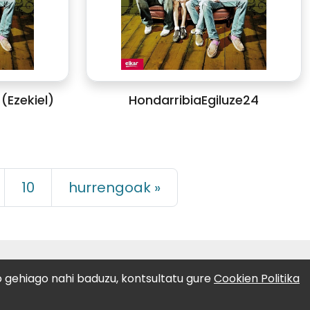
(Ezekiel)
HondarribiaEgiluze24
10
hurrengoak »
LAGUNTZAILEAK:
o gehiago nahi baduzu, kontsultatu gure
Cookien Politika