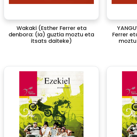
Wakaki (Esther Ferrer eta
YANGUW
denbora: (Ia) guztia moztu eta
Ferrer et
itsats daiteke)
moztu 