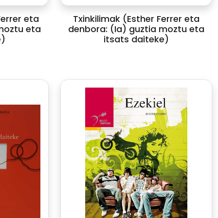
errer eta
Txinkilimak (Esther Ferrer eta
moztu eta
denbora: (Ia) guztia moztu eta
e)
itsats daiteke)