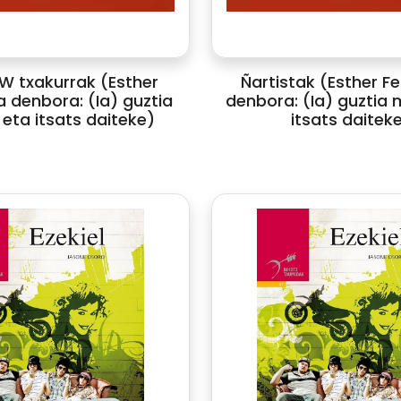
 txakurrak (Esther
Ñartistak (Esther Fe
a denbora: (Ia) guztia
denbora: (Ia) guztia 
eta itsats daiteke)
itsats daitek