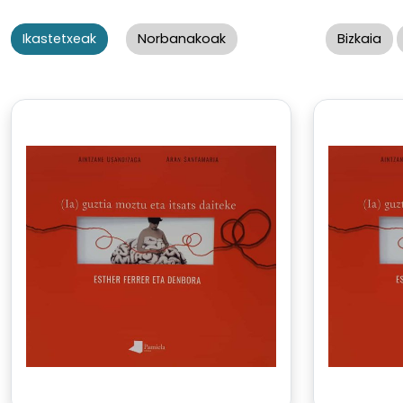
Ikastetxeak
Norbanakoak
Bizkaia