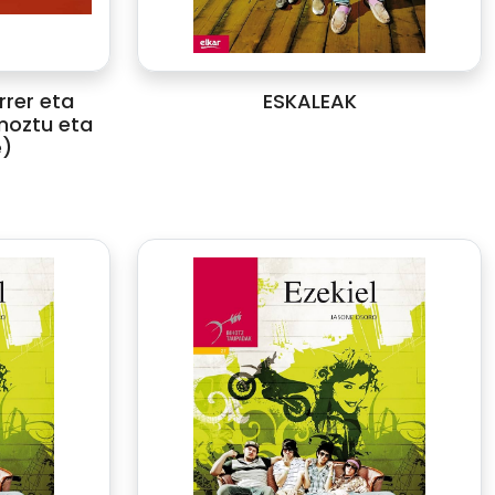
rrer eta
ESKALEAK
moztu eta
e)