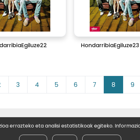
arribiaEgiluze22
HondarribiaEgiluze23 
2
3
4
5
6
7
8
9
ELKARTEA
oa errazteko eta analisi estatistikoak egiteko. Informazi
stia