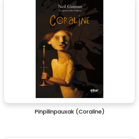
Pinpilinpauxak (Coraline)