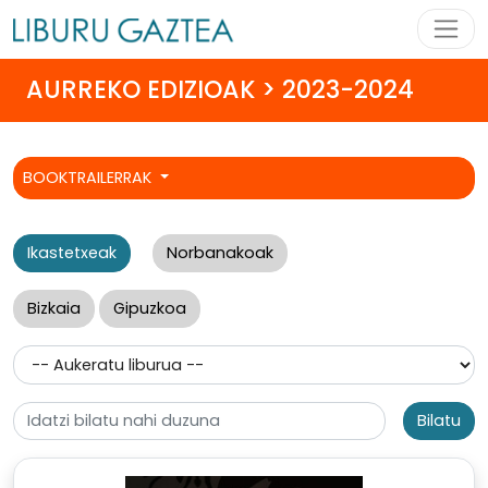
AURREKO EDIZIOAK > 2023-2024
BOOKTRAILERRAK
Ikastetxeak
Norbanakoak
Bizkaia
Gipuzkoa
Bilatu