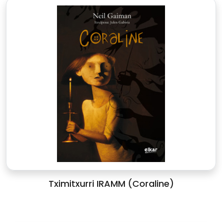
Tximitxurri IRAMM (Coraline)