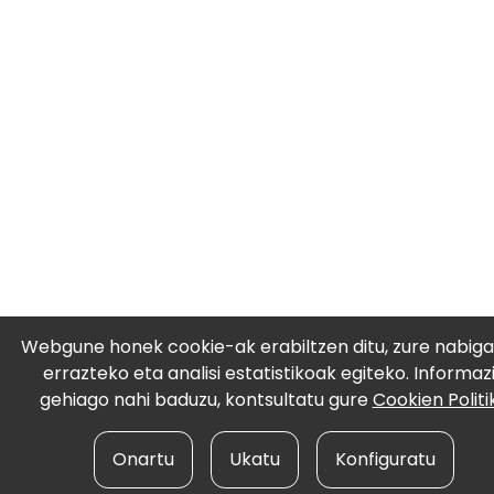
Webgune honek cookie-ak erabiltzen ditu, zure nabiga
errazteko eta analisi estatistikoak egiteko. Informaz
gehiago nahi baduzu, kontsultatu gure
Cookien Politi
Onartu
Ukatu
Konfiguratu