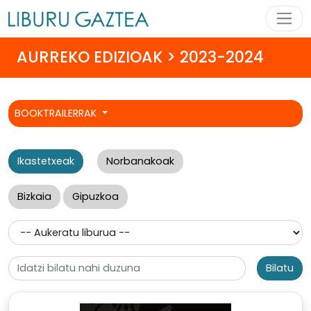
AURREKO EDIZIOAK > 2023-2024
BOOKTRAILERRAK
Ikastetxeak
Norbanakoak
Bizkaia
Gipuzkoa
Bilatu