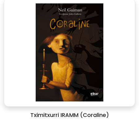
Tximitxurri IRAMM (Coraline)