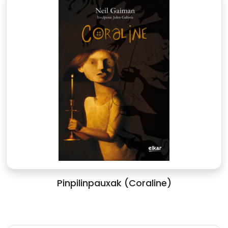
Pinpilinpauxak (Coraline)