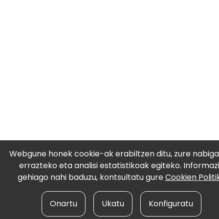
Webgune honek cookie-ak erabiltzen ditu, zure nabiga
errazteko eta analisi estatistikoak egiteko. Informaz
gehiago nahi baduzu, kontsultatu gure
Cookien Politi
Onartu
Ukatu
Konfiguratu