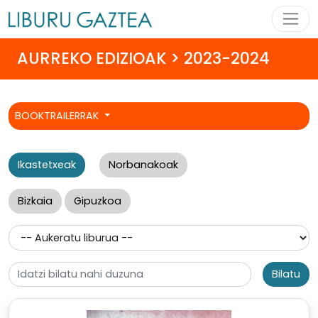
AURREKO EDIZIOAK > 2023-2024
BOOKTRAILERRAK
Ikastetxeak
Norbanakoak
Bizkaia
Gipuzkoa
Bilatu