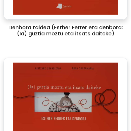
Denbora taldea (Esther Ferrer eta denbora:
(Ia) guztia moztu eta itsats daiteke)