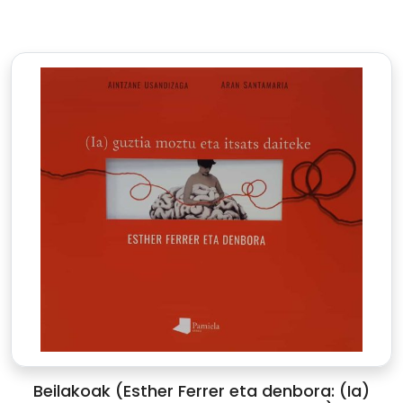
Beilakoak (Esther Ferrer eta denbora: (Ia)