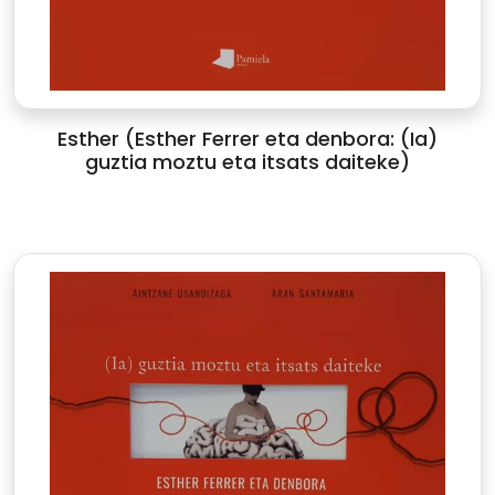
Esther (Esther Ferrer eta denbora: (Ia)
guztia moztu eta itsats daiteke)