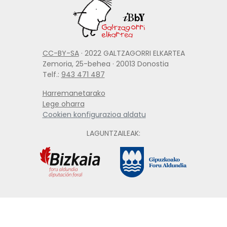
CC-BY-SA
· 2022 GALTZAGORRI ELKARTEA
Zemoria, 25-behea · 20013 Donostia
Telf.:
943 471 487
Harremanetarako
Lege oharra
Cookien konfigurazioa aldatu
LAGUNTZAILEAK: