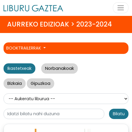
AURREKO EDIZIOAK > 2023-2024
BOOKTRAILERRAK
Ikastetxeak
Norbanakoak
Bizkaia
Gipuzkoa
Bilatu