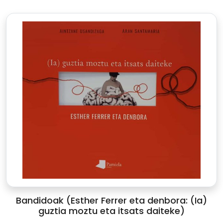
Bandidoak (Esther Ferrer eta denbora: (Ia)
guztia moztu eta itsats daiteke)