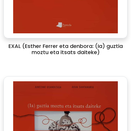
EXAL (Esther Ferrer eta denbora: (Ia) guztia
moztu eta itsats daiteke)