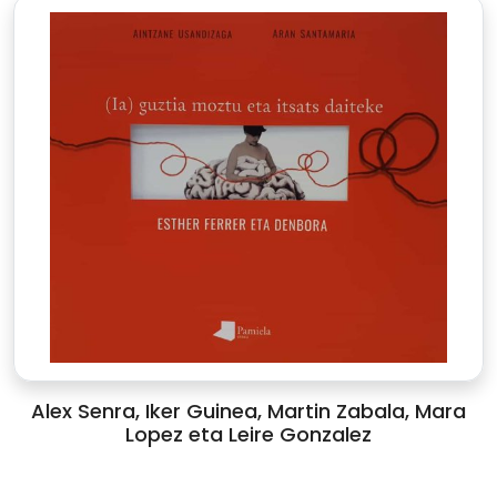
Alex Senra, Iker Guinea, Martin Zabala, Mara
Lopez eta Leire Gonzalez