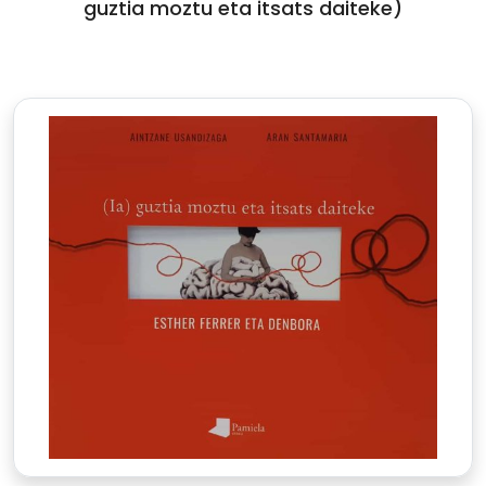
guztia moztu eta itsats daiteke)