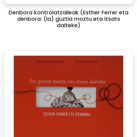
Denbora kontrolatzaileak (Esther Ferrer eta
denbora: (Ia) guztia moztu eta itsats
daiteke)