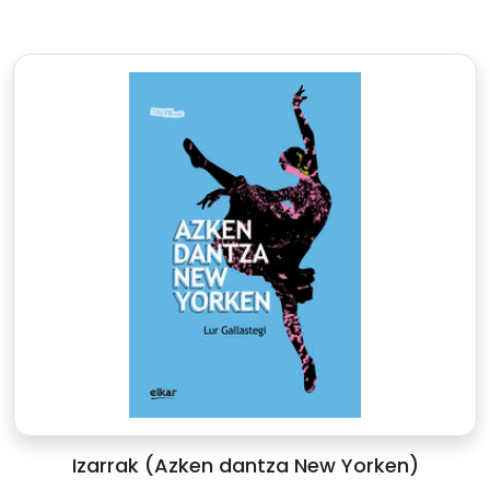
Izarrak (Azken dantza New Yorken)