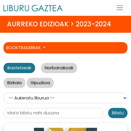
AURREKO EDIZIOAK > 2023-2024
BOOKTRAILERRAK
Ikastetxeak
Norbanakoak
Bizkaia
Gipuzkoa
Bilatu