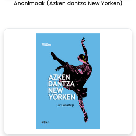
Anonimoak (Azken dantza New Yorken)