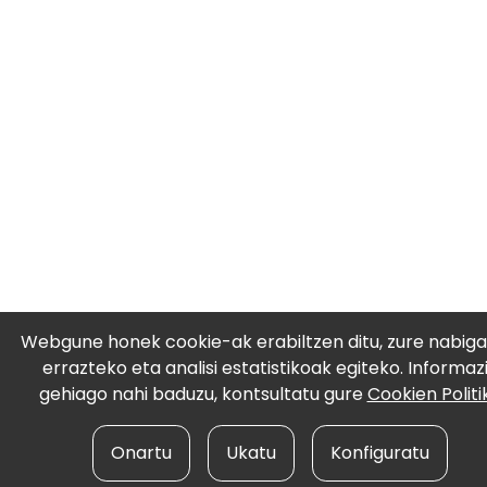
Webgune honek cookie-ak erabiltzen ditu, zure nabiga
errazteko eta analisi estatistikoak egiteko. Informaz
gehiago nahi baduzu, kontsultatu gure
Cookien Politi
Onartu
Ukatu
Konfiguratu