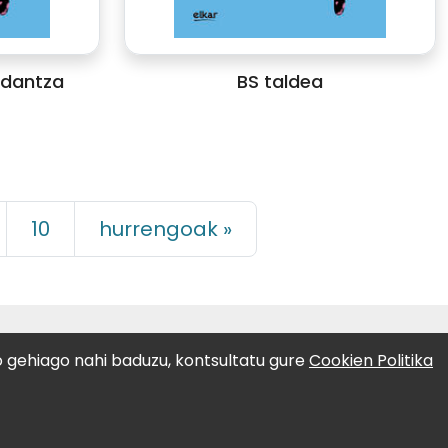
 dantza
BS taldea
)
10
hurrengoak »
LAGUNTZAILEAK:
o gehiago nahi baduzu, kontsultatu gure
Cookien Politika