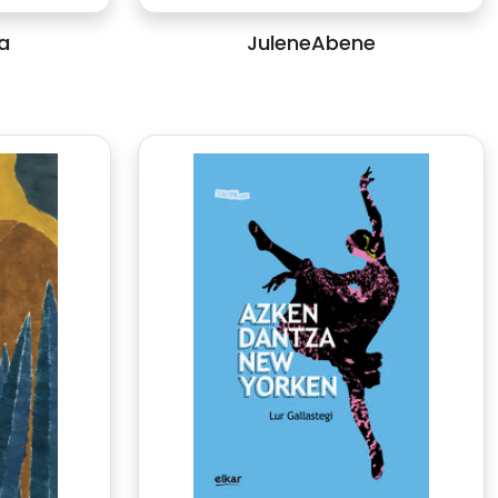
a
JuleneAbene