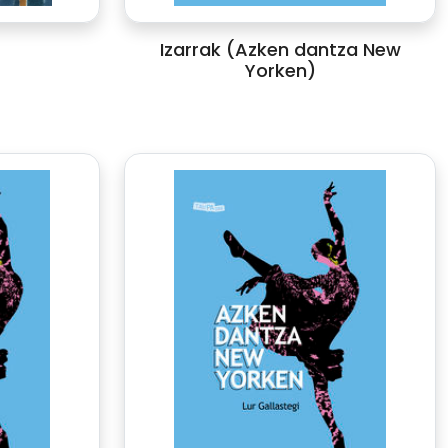
Izarrak (Azken dantza New
Yorken)