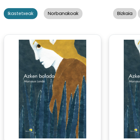
Ikastetxeak
Norbanakoak
Bizkaia