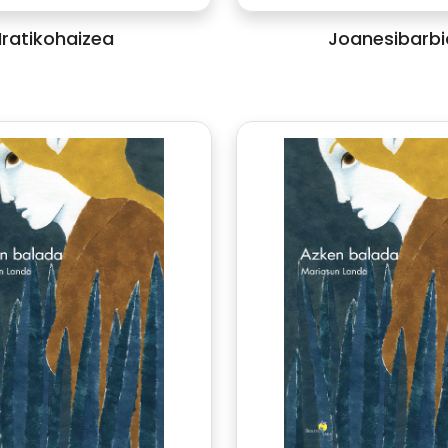
Iratikohaizea
Joanesibarbi