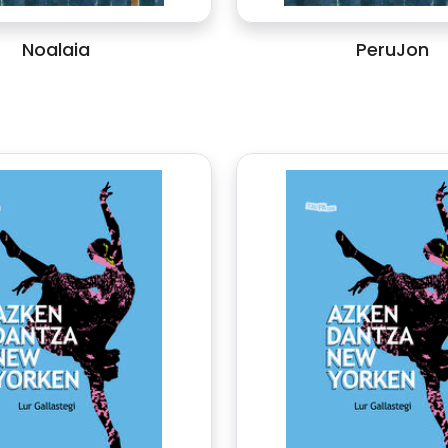
Noalaia
PeruJon