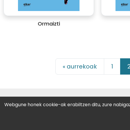
Ormaizti
« aurrekoak
1
CC-BY-SA
· 2022 GALTZAGORRI 
Webgune honek cookie-ak erabiltzen ditu, zure nabigazi
Zemoria, 25-behea · 20013 Dono
Telf.:
943 471 487
Harremanetarako
·
Lege oharr