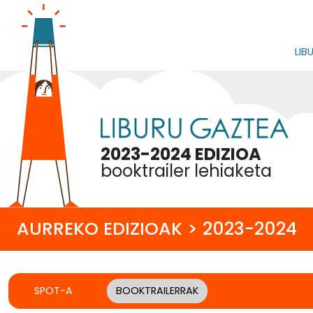
LIB
2023-2024 EDIZIOA
booktrailer lehiaketa
AURREKO EDIZIOAK > 2023-2024
SPOT-A
BOOKTRAILERRAK