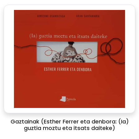
Gaztainak (Esther Ferrer eta denbora: (Ia)
guztia moztu eta itsats daiteke)