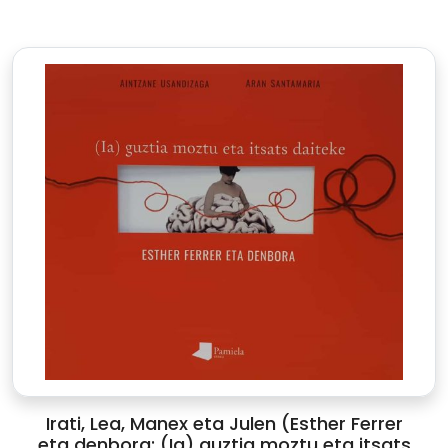
Irati, Lea, Manex eta Julen (Esther Ferrer
eta denbora: (Ia) guztia moztu eta itsats