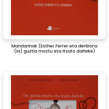
Mandarinak (Esther Ferrer eta denbora:
(Ia) guztia moztu eta itsats daiteke)