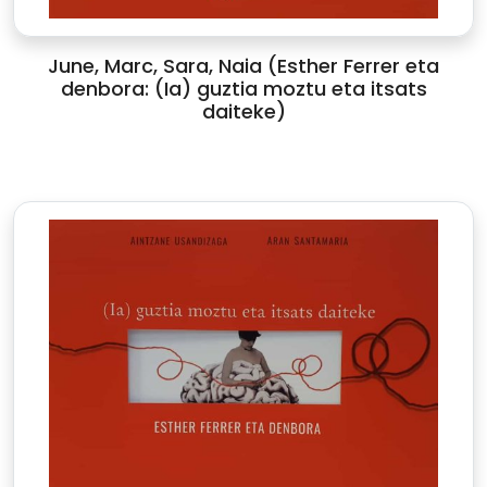
June, Marc, Sara, Naia (Esther Ferrer eta
denbora: (Ia) guztia moztu eta itsats
daiteke)