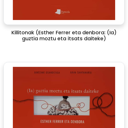
Killitonak (Esther Ferrer eta denbora: (Ia)
guztia moztu eta itsats daiteke)