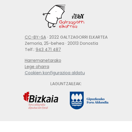
CC-BY-SA
· 2022 GALTZAGORRI ELKARTEA
Zemoria, 25-behea · 20013 Donostia
Telf.:
943 471 487
Harremanetarako
Lege oharra
Cookien konfigurazioa aldatu
LAGUNTZAILEAK: