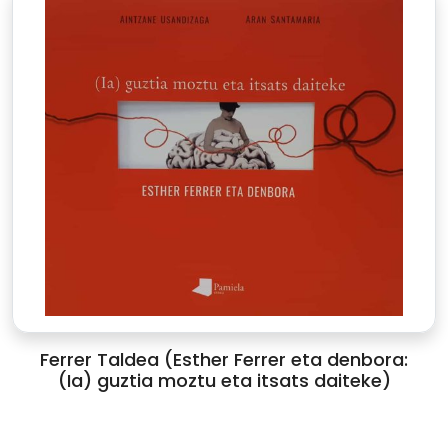
Ferrer Taldea (Esther Ferrer eta denbora:
(Ia) guztia moztu eta itsats daiteke)