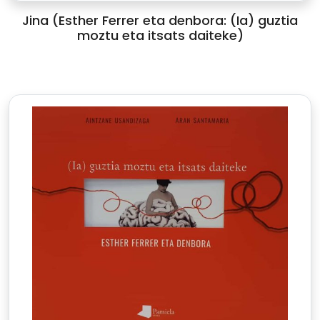
Jina (Esther Ferrer eta denbora: (Ia) guztia
moztu eta itsats daiteke)