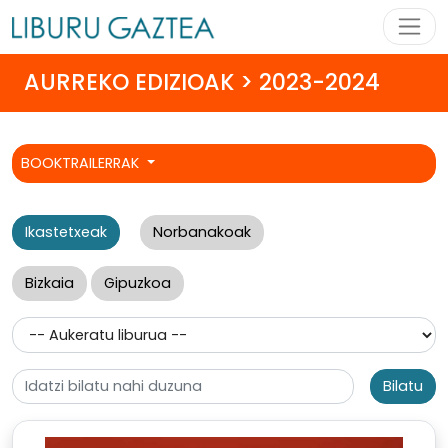
AURREKO EDIZIOAK > 2023-2024
BOOKTRAILERRAK
Ikastetxeak
Norbanakoak
Bizkaia
Gipuzkoa
Bilatu