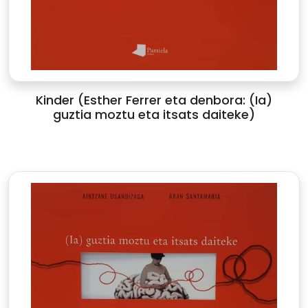
Kinder (Esther Ferrer eta denbora: (Ia)
guztia moztu eta itsats daiteke)