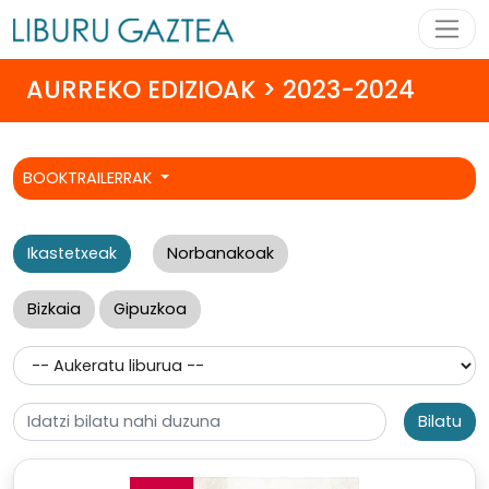
AURREKO EDIZIOAK > 2023-2024
BOOKTRAILERRAK
Ikastetxeak
Norbanakoak
Bizkaia
Gipuzkoa
Bilatu