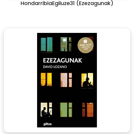
HondarribiaEgiluze31 (Ezezagunak)