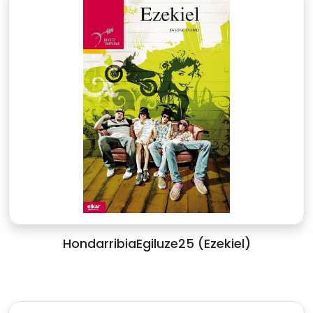
HondarribiaEgiluze25 (Ezekiel)