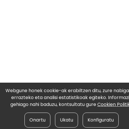
Webgune honek cookie-ak erabiltzen ditu, zure nabiga
errazteko eta analisi estatistikoak egiteko. Informaz
gehiago nahi baduzu, kontsultatu gure
Cookien Politi
Onartu
Ukatu
Konfiguratu