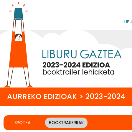
LIB
2023-2024 EDIZIOA
booktrailer lehiaketa
AURREKO EDIZIOAK > 2023-2024
SPOT-A
BOOKTRAILERRAK