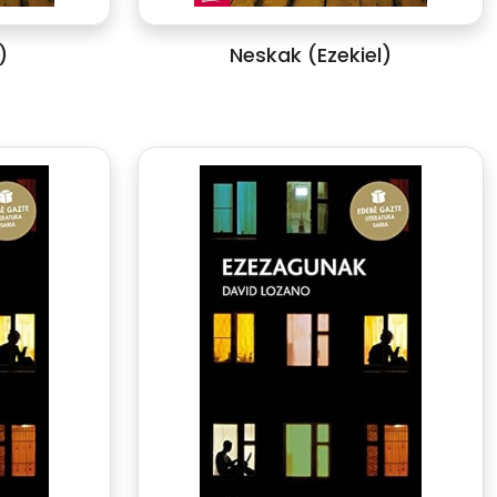
)
Neskak (Ezekiel)