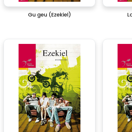
Gu geu (Ezekiel)
L