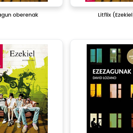
agun oberenak
Litflix (Ezekiel