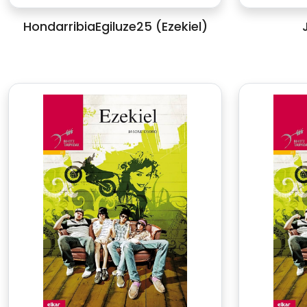
HondarribiaEgiluze25 (Ezekiel)