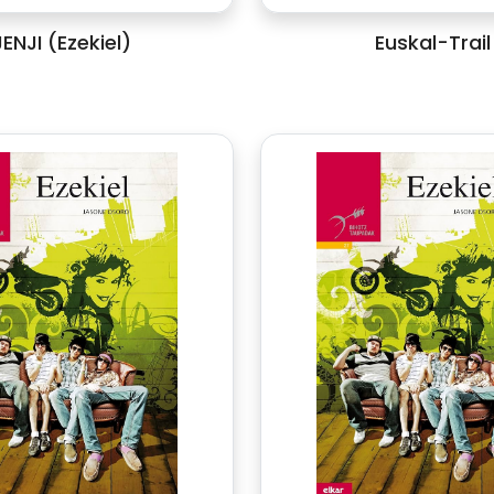
JENJI (Ezekiel)
Euskal-Trail