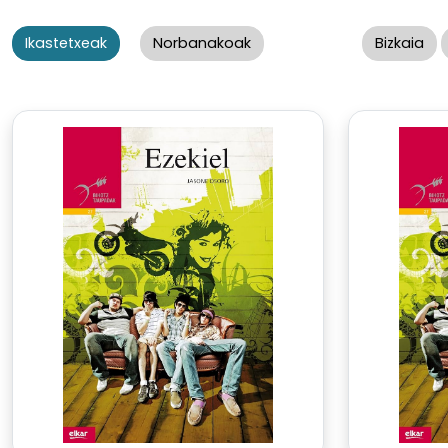
Ikastetxeak
Norbanakoak
Bizkaia