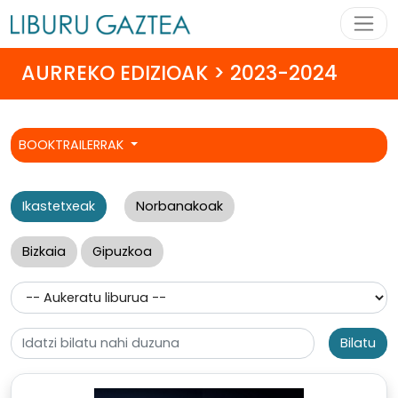
AURREKO EDIZIOAK > 2023-2024
BOOKTRAILERRAK
Ikastetxeak
Norbanakoak
Bizkaia
Gipuzkoa
Bilatu