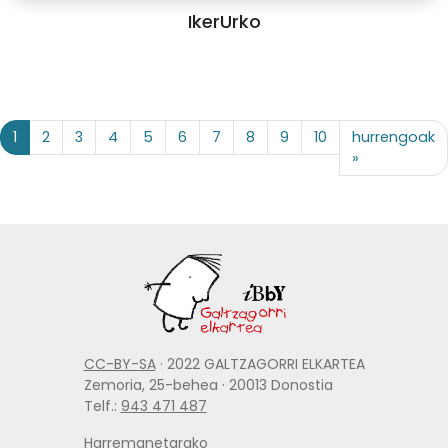
IkerUrko
1
2
3
4
5
6
7
8
9
10
hurrengoak
»
CC-BY-SA
· 2022 GALTZAGORRI ELKARTEA
Zemoria, 25-behea · 20013 Donostia
Telf.:
943 471 487
Harremanetarako