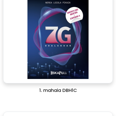
1. mahaia DBH1C