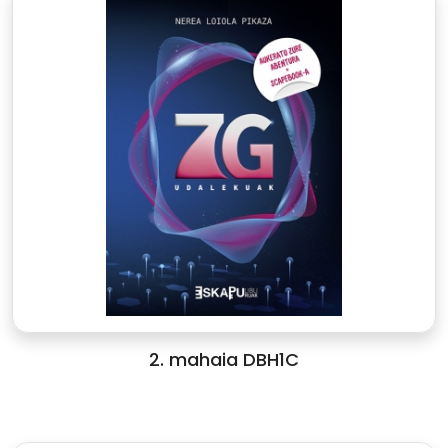
2. mahaia DBH1C