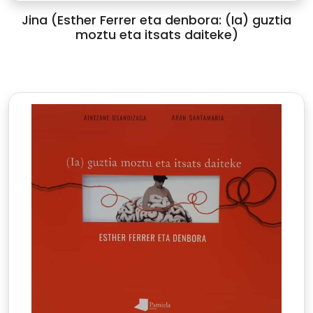
Jina (Esther Ferrer eta denbora: (Ia) guztia
moztu eta itsats daiteke)