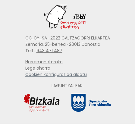
CC-BY-SA
· 2022 GALTZAGORRI ELKARTEA
Zemoria, 25-behea · 20013 Donostia
Telf.:
943 471 487
Harremanetarako
Lege oharra
Cookien konfigurazioa aldatu
LAGUNTZAILEAK: