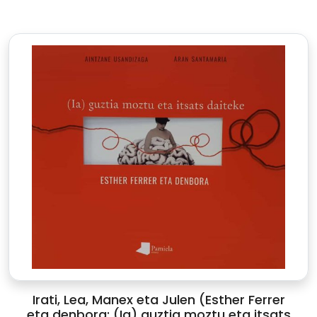
Irati, Lea, Manex eta Julen (Esther Ferrer
eta denbora: (Ia) guztia moztu eta itsats