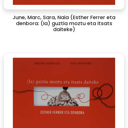
June, Marc, Sara, Naia (Esther Ferrer eta
denbora: (Ia) guztia moztu eta itsats
daiteke)