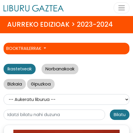
AURREKO EDIZIOAK > 2023-2024
BOOKTRAILERRAK
Ikastetxeak
Norbanakoak
Bizkaia
Gipuzkoa
Bilatu