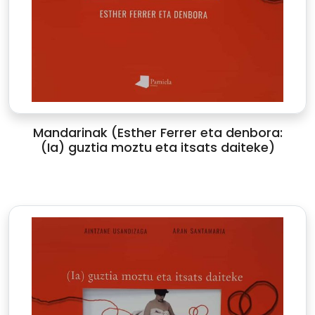
Mandarinak (Esther Ferrer eta denbora:
(Ia) guztia moztu eta itsats daiteke)