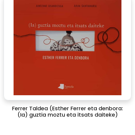
Ferrer Taldea (Esther Ferrer eta denbora:
(Ia) guztia moztu eta itsats daiteke)