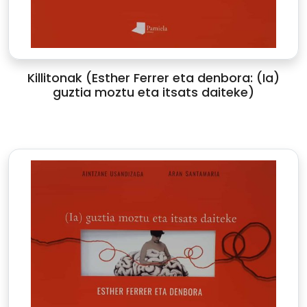
Killitonak (Esther Ferrer eta denbora: (Ia)
guztia moztu eta itsats daiteke)