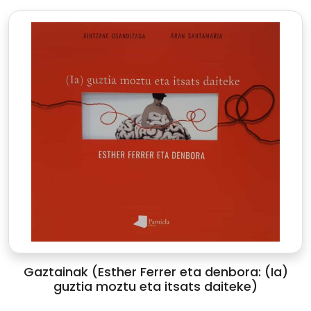
Gaztainak (Esther Ferrer eta denbora: (Ia)
guztia moztu eta itsats daiteke)