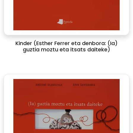
Kinder (Esther Ferrer eta denbora: (Ia)
guztia moztu eta itsats daiteke)