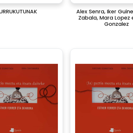
URRUKUTUNAK
Alex Senra, Iker Guin
Zabala, Mara Lopez e
Gonzalez