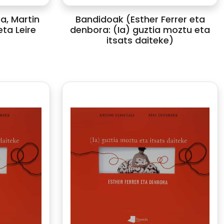
ea, Martin
Bandidoak (Esther Ferrer eta
ta Leire
denbora: (Ia) guztia moztu eta
itsats daiteke)