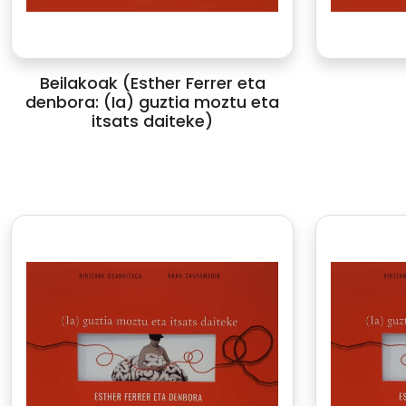
Beilakoak (Esther Ferrer eta
denbora: (Ia) guztia moztu eta
itsats daiteke)