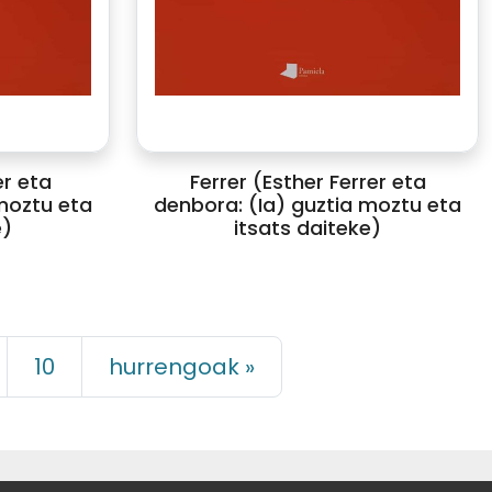
er eta
Ferrer (Esther Ferrer eta
moztu eta
denbora: (Ia) guztia moztu eta
e)
itsats daiteke)
10
hurrengoak »
LAGUNTZAILEAK: