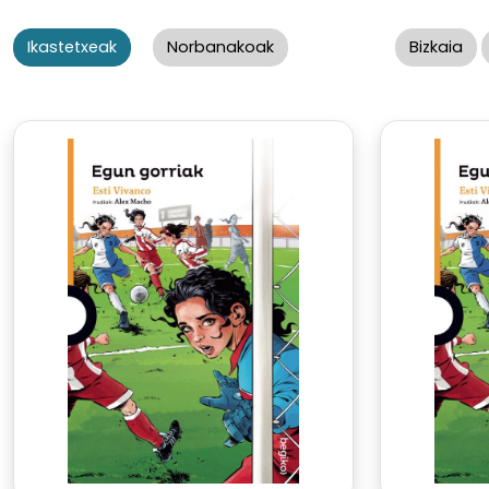
Ikastetxeak
Norbanakoak
Bizkaia