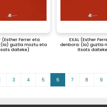
 (Esther Ferrer eta
EXAL (Esther Ferr
(Ia) guztia moztu eta
denbora: (Ia) guztia 
tsats daiteke)
itsats daitek
2
3
4
5
6
7
8
9
ELKARTEA