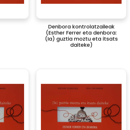
Denbora kontrolatzaileak
(Esther Ferrer eta denbora:
(Ia) guztia moztu eta itsats
daiteke)