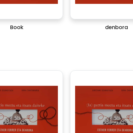
Book
denbora