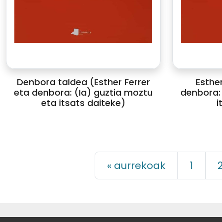
Denbora taldea (Esther Ferrer
Esther
eta denbora: (Ia) guztia moztu
denbora: 
eta itsats daiteke)
i
« aurrekoak
1
CC-BY-SA
· 2022 GALTZAGORRI 