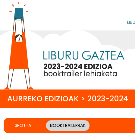
LIB
2023-2024 EDIZIOA
booktrailer lehiaketa
AURREKO EDIZIOAK > 2023-2024
SPOT-A
BOOKTRAILERRAK