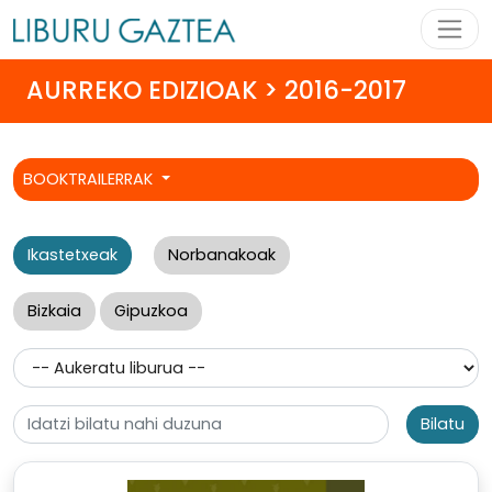
AURREKO EDIZIOAK > 2016-2017
BOOKTRAILERRAK
Ikastetxeak
Norbanakoak
Bizkaia
Gipuzkoa
Bilatu