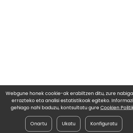
Webgune honek cookie-ak erabiltzen ditu, zure nabiga
errazteko eta analisi estatistikoak egiteko. Informaz
gehiago nahi baduzu, kontsultatu gure
Cookien Politi
Onartu
Ukatu
Konfiguratu