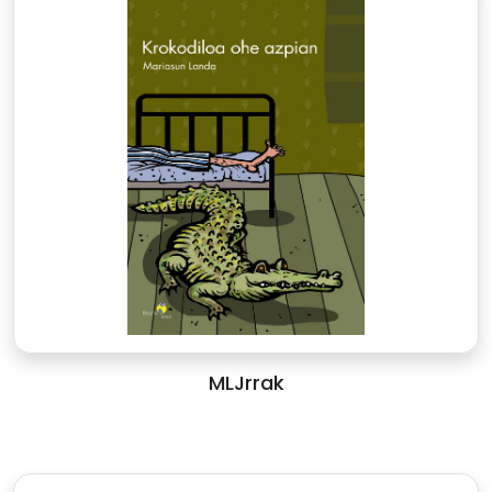
MLJrrak