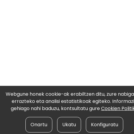
Webgune honek cookie-ak erabiltzen ditu, zure nabiga
errazteko eta analisi estatistikoak egiteko. Informaz
gehiago nahi baduzu, kontsultatu gure
Cookien Politi
Onartu
Ukatu
Konfiguratu