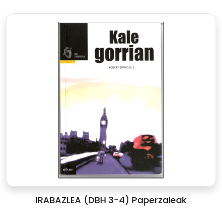
IRABAZLEA (DBH 3-4) Paperzaleak