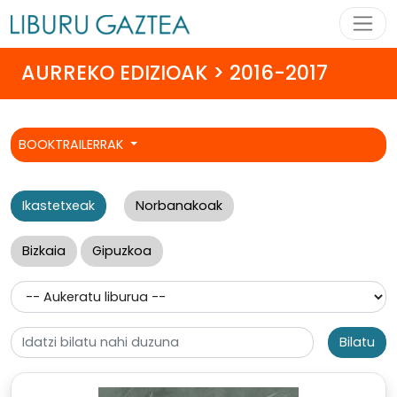
AURREKO EDIZIOAK > 2016-2017
BOOKTRAILERRAK
Ikastetxeak
Norbanakoak
Bizkaia
Gipuzkoa
Bilatu