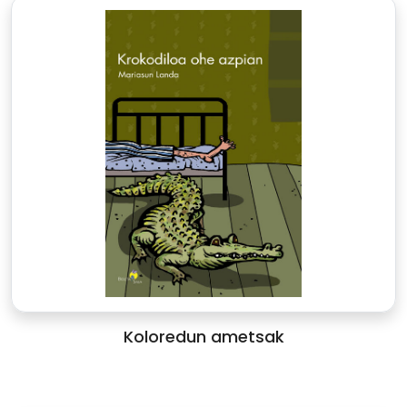
Koloredun ametsak