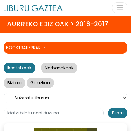
AURREKO EDIZIOAK > 2016-2017
BOOKTRAILERRAK
Ikastetxeak
Norbanakoak
Bizkaia
Gipuzkoa
Bilatu