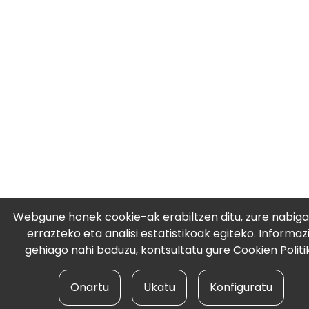
Webgune honek cookie-ak erabiltzen ditu, zure nabiga
errazteko eta analisi estatistikoak egiteko. Informaz
gehiago nahi baduzu, kontsultatu gure
Cookien Politi
Onartu
Ukatu
Konfiguratu