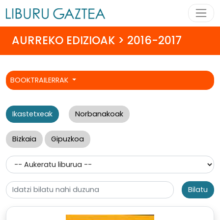
AURREKO EDIZIOAK > 2016-2017
BOOKTRAILERRAK
Ikastetxeak
Norbanakoak
Bizkaia
Gipuzkoa
Bilatu