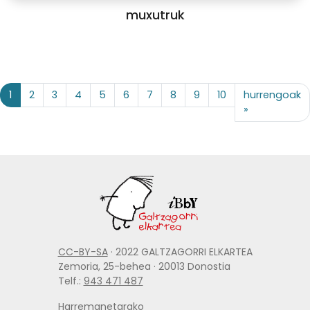
muxutruk
1
2
3
4
5
6
7
8
9
10
hurrengoak
»
CC-BY-SA
· 2022 GALTZAGORRI ELKARTEA
Zemoria, 25-behea · 20013 Donostia
Telf.:
943 471 487
Harremanetarako