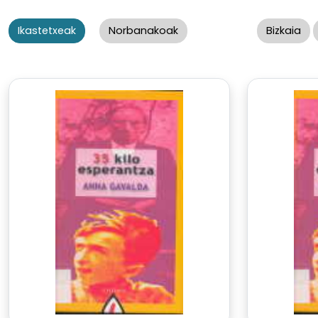
Ikastetxeak
Norbanakoak
Bizkaia