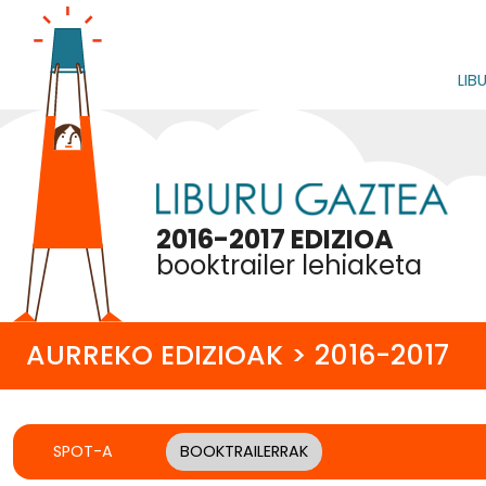
LIB
2016-2017 EDIZIOA
booktrailer lehiaketa
AURREKO EDIZIOAK > 2016-2017
SPOT-A
BOOKTRAILERRAK