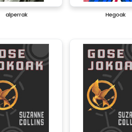
alperrak
Hegoak