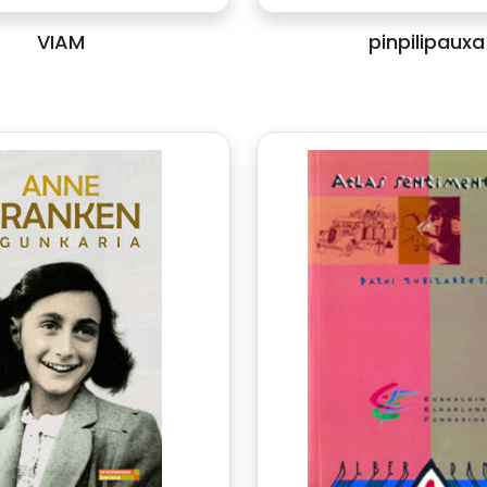
VIAM
pinpilipauxa