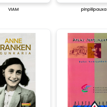
VIAM
pinpilipauxa