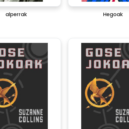
alperrak
Hegoak