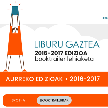
LIB
2016-2017 EDIZIOA
booktrailer lehiaketa
AURREKO EDIZIOAK > 2016-2017
SPOT-A
BOOKTRAILERRAK