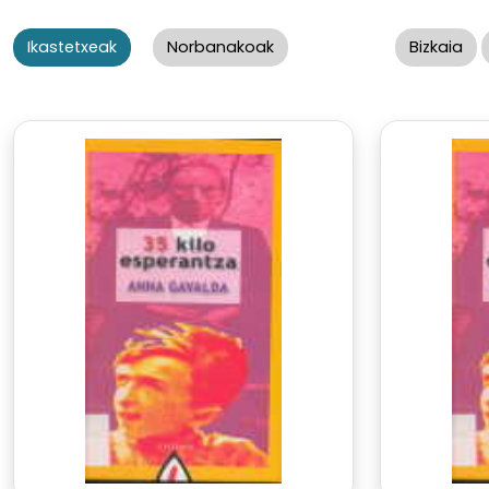
Ikastetxeak
Norbanakoak
Bizkaia