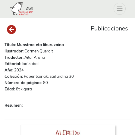
Publicaciones
Título:
Munstroa eta liburuzaina
Ilustrador:
Carmen Queralt
Traductor:
Aitor Arana
Editorial:
Ibaizabal
Año:
2024
Colección:
Paper txoriak, sail urdina 30
Número de páginas:
80
Edad:
8tik gora
Resumen: