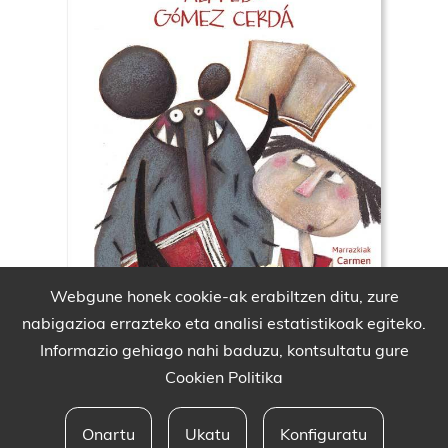
Webgune honek cookie-ak erabiltzen ditu, zure
nabigazioa errazteko eta analisi estatistikoak egiteko.
Informazio gehiago nahi baduzu, kontsultatu gure
Cookien Politika
Onartu
Ukatu
Konfiguratu